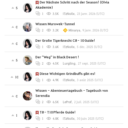
Der Nächste Schritt nach der Season! (Olvia
Akademie)
5
1
3.5K
ITzNoXx
,
23 janv. 2026 (UTC)
Wissen Murowek-Tunnel
0
2
3.2K
Minarya
,
9 janv. 2026 (UTC)
Der Große Tigerknecht C8 - 10 Guide!
0
1
3.6K
ITzNoXx
,
5 déc. 2025 (UTC)
Der ''Weg'' in Black Desert !
5
2
4.5K
Lurgling
,
27 sept. 2025 (UTC)
Diese Wichtigen Grindbuffs gibt es!
10
1
4.9K
ITzNoXx
,
3 août 2025 (UTC)
Wissen - Abenteuertagebuch - Tagebuch von
Serendia
0
2
6.5K
LeProf
,
2 juil. 2025 (UTC)
T8 - T10 Pferde Guide!
1
1
4.8K
ITzNoXx
,
30 juin 2025 (UTC)