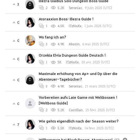
Illezra Gladius Solo Dungeon Boss Guide
3
2
5.2K
Seroniac
,
9 juin 2025 (UTC)
Atoraxxion Boss: Illezra Guide !
0
1
4.5K
ITzNoXx
,
1 juin 2025 (UTC)
Wo fang ich an?
0
3
4.9K
Abasin
,
6 mai 2025 (UTC)
Orzekia Elvia Dungeon Guide Deutsch !
0
1
5K
ITzNoXx
,
20 avr. 2025 (UTC)
Maximale erhöhung von Ap+ und Dp über die
Abenteuer-Tagebücher?
0
3
4.9K
Seroniac
,
21 mars 2025 (UTC)
Vorbereiten aufs Late Game mit Weltbossen !
[Weltboss Guide]
0
2
5.2K
Castillan
,
25 févr. 2025 (UTC)
Wie gehts eigendlich nach der Season weiter?
7
1
5.5K
ITzNoXx
,
14 févr. 2025 (UTC)
Willkommen bei Black Desert, Abenteurer!