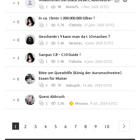
1
2
9K
Morte75
,
1 févr. 2025 (UTC)
In ca. 15min 1.000.000.000 Silber !
0
1
5.7K
ITzNoXx
,
17 janv. 2025 (UTC)
Geschenkt t 9 kann man da t 10 machen ?
0
2
5.4K
Seroniac
,
4 janv. 2025 (UTC)
Sangun C8 - C10 Guide !
1
1
5.9K
ITzNoXx
,
4 janv. 2025 (UTC)
Bitte um Questhilfe (König der Aurumschweine)
Essen für Mutter
0
3
7K
Azbugah
,
14 déc. 2024 (UTC)
Quest Abbruch
0
2
5.5K
Minarya
,
9 oct. 2024 (UTC)
1
2
3
4
5
6
7
8
9
10
next