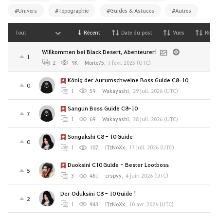
#Univers
#Topographie
#Guides & Astuces
#Autres
Tout
Récent
Date du post
Vues
Répo
Willkommen bei Black Desert, Abenteurer!
1
2
9K
Morte75
,
1 févr. 2025 (UTC)
König der Aurumschweine Boss Guide C8-10
0
1
59
Wakayashi
,
29 juil. 2026 (UTC)
Sangun Boss Guide C8-10
7
1
69
Wakayashi
,
28 juil. 2026 (UTC)
Songakshi C8 - 10 Guide
0
1
107
ITzNoXx
,
17 juil. 2026 (UTC)
Duoksini C10 Guide - Bester Lootboss
5
3
481
crspyy
,
4 juin 2026 (UTC)
Der Oduksini C8 - 10 Guide !
2
1
943
ITzNoXx
,
10 avr. 2026 (UTC)