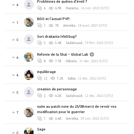
Problèmes de quêtes d'éveil ?
4
6
6.9K
Hazatsu
,
16 nov. 2023 (UTC)
BDO et l'actuel PVP.
1
1
7K
Anvorka
,
18 mars 2023 (UTC)
Sort drakania lvl60 bug?
0
3
5.4K
Sadalsuud
,
19 févr. 2023 (UTC)
Refonte de la Shai - Global Lab
6
8
7.7K
Hikoriu
,
31 déc. 2022 (UTC)
équilibrage
4
12
7.2K
Sakie
,
12 déc. 2022 (UTC)
creation de personnage
0
2
6.2K
Sadalsuud
,
12 déc. 2022 (UTC)
suite au patch note du 23/08 merci de revoir vos
modification pour le guerrier
7
7
6.6K
Anvorka
,
30 nov. 2022 (UTC)
Sage
0