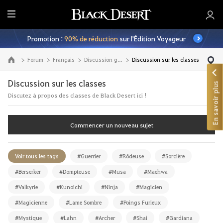
M
e
Promotion :
90% de réduction
sur l'Édition Voyageur
n
u
Forum
Français
Discussion générale
Discussion sur les classes
Aller à la page principale
Discussion sur les classes
En savoir plus
Discutez à propos des classes de Black Desert ici !
Commencer un nouveau sujet
Voir tous les tags
#Guerrier
#Rôdeuse
#Sorcière
#Berserker
#Dompteuse
#Musa
#Maehwa
#Valkyrie
#Kunoichi
#Ninja
#Magicien
#Magicienne
#Lame Sombre
#Poings Furieux
#Mystique
#Lahn
#Archer
#Shai
#Gardiana