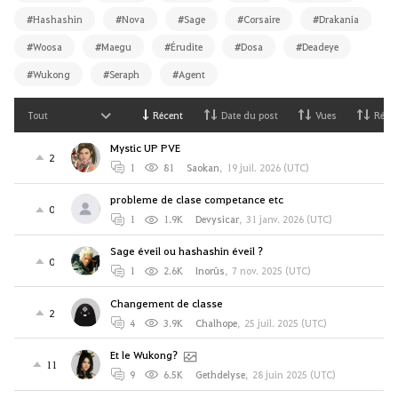
#Hashashin
#Nova
#Sage
#Corsaire
#Drakania
#Woosa
#Maegu
#Érudite
#Dosa
#Deadeye
#Wukong
#Seraph
#Agent
Tout
Récent
Date du post
Vues
Répo
Mystic UP PVE
2
1
81
Saokan
,
19 juil. 2026 (UTC)
probleme de clase competance etc
0
1
1.9K
Devysicar
,
31 janv. 2026 (UTC)
Sage éveil ou hashashin éveil ?
0
1
2.6K
Inorûs
,
7 nov. 2025 (UTC)
Changement de classe
2
4
3.9K
Chalhope
,
25 juil. 2025 (UTC)
Et le Wukong?
11
9
6.5K
Gethdelyse
,
28 juin 2025 (UTC)