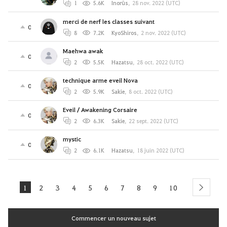
1
5.6K
Inorûs
,
28 nov. 2022 (UTC)
merci de nerf les classes suivant
0
8
7.2K
KyoShiros
,
2 nov. 2022 (UTC)
Maehwa awak
0
2
5.5K
Hazatsu
,
28 oct. 2022 (UTC)
technique arme eveil Nova
0
2
5.9K
Sakie
,
8 oct. 2022 (UTC)
Eveil / Awakening Corsaire
0
2
6.3K
Sakie
,
22 sept. 2022 (UTC)
mystic
0
2
6.1K
Hazatsu
,
18 juin 2022 (UTC)
1
2
3
4
5
6
7
8
9
10
next
Commencer un nouveau sujet