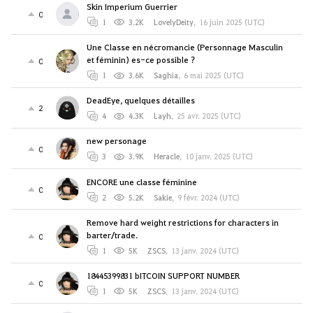
Skin Imperium Guerrier
0
1
3.2K
LovelyDeity
,
16 juin 2025 (UTC)
Une Classe en nécromancie (Personnage Masculin
et féminin) es-ce possible ?
0
1
3.6K
Saghia
,
6 mai 2025 (UTC)
DeadEye, quelques détailles
2
4
4.3K
Layh
,
25 avr. 2025 (UTC)
new personage
0
3
3.9K
Heracle
,
10 janv. 2025 (UTC)
ENCORE une classe féminine
0
2
5.2K
Sakie
,
9 févr. 2024 (UTC)
Remove hard weight restrictions for characters in
barter/trade.
0
1
5K
ZSCS
,
13 janv. 2024 (UTC)
18445399831 bITCOIN SUPPORT NUMBER
0
1
5K
ZSCS
,
13 janv. 2024 (UTC)