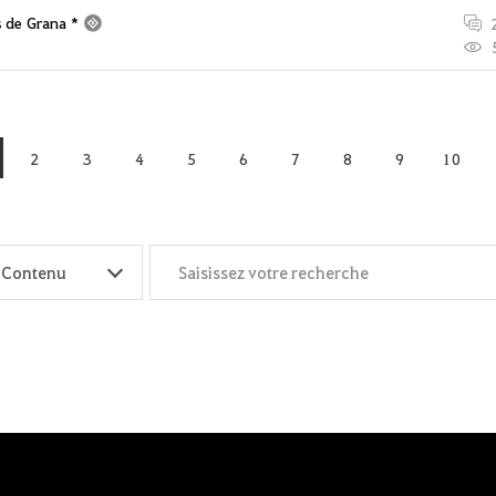
s de Grana *
2
3
4
5
6
7
8
9
10