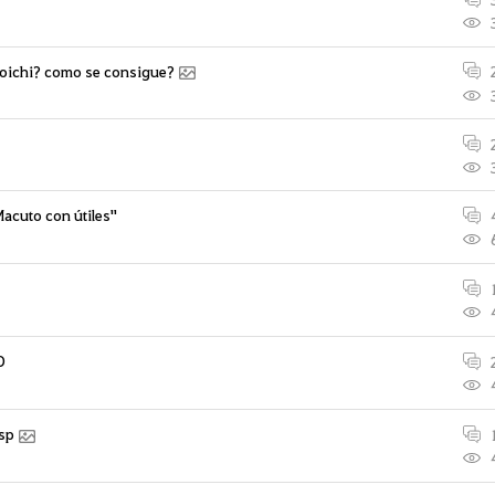
noichi? como se consigue?
acuto con útiles"
O
Esp