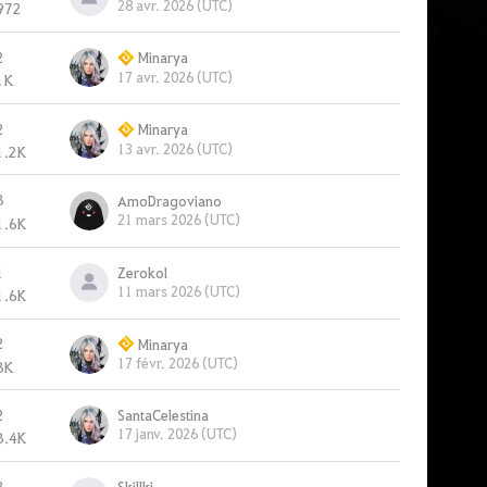
28 avr. 2026 (UTC)
972
2
Minarya
17 avr. 2026 (UTC)
1K
2
Minarya
13 avr. 2026 (UTC)
1.2K
3
AmoDragoviano
21 mars 2026 (UTC)
1.6K
1
Zerokol
11 mars 2026 (UTC)
1.6K
2
Minarya
17 févr. 2026 (UTC)
3K
2
SantaCelestina
17 janv. 2026 (UTC)
3.4K
3
Skillki