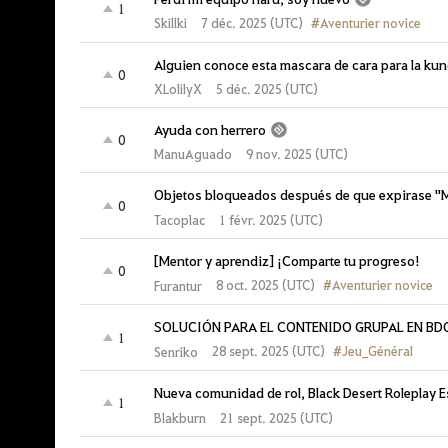
1
#Aventurier novice
7 déc. 2025 (UTC)
Skillki
Alguien conoce esta mascara de cara para la ku
0
XLolilyX
5 déc. 2025 (UTC)
Ayuda con herrero
0
ManuAguado
9 nov. 2025 (UTC)
Objetos bloqueados después de que expirase "M
0
Tacoplac
1 févr. 2025 (UTC)
[Mentor y aprendiz] ¡Comparte tu progreso!
0
#Aventurier novice
8 oct. 2025 (UTC)
Furantur
SOLUCIÓN PARA EL CONTENIDO GRUPAL EN BD
1
#Jeu_Général
28 sept. 2025 (UTC)
Senriko
Nueva comunidad de rol, Black Desert Roleplay 
1
Blakburn
21 sept. 2025 (UTC)