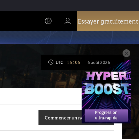
Essayer gratuitement
UTC
15
:
05
6 août 2026
Commencer un nouveau sujet