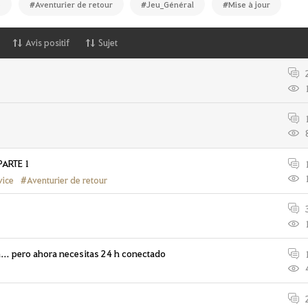
e
#Aventurier de retour
#Jeu_Général
#Mise à jour
Avis positif
Sujet
PARTE 1
vice
#Aventurier de retour
en… pero ahora necesitas 24 h conectado