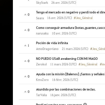
SkyStark
26 avr. 2026 (UTC)
Tengo el mercado en negativo y perdí todo el di
0
#Jeu_Général
16 avr. 2026 (UTC)
Seara
Como conseguir armadura (botas,guantes,casco)
0
narusaku
10 avr. 2026 (UTC)
Poción de vida infinita
1
#Jeu_Géné
21 mars 2026 (UTC)
AmoDragoviano
NO PUEDO USAR awakening CON MI MAGO
0
#Jeu_Général
#Av
11 mars 2026 (UTC)
Zerokol
Ayuda con la misión [Balenos] ¡Santos y señales
0
KmsZoro
16 févr. 2026 (UTC)
Aturdido por las combinaciones de teclas.
0
TarValia
16 janv. 2026 (UTC)
Perdí mi equipo naru, soy nuevo