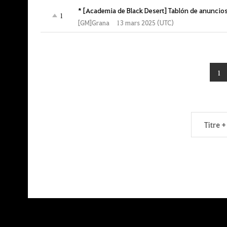
* [Academia de Black Desert] Tablón de anuncio
1
[GM]Grana
13 mars 2025 (UTC)
1