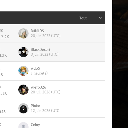
Tout
20
D4N1RS
20 juin 2022 (UTC)
13.2K
1
BlackDesert
3 juin 2022 (UTC)
8.3K
1
AdoS
1 heure(s)
10
3
Alefo326
20 juil. 2026 (UTC)
1.1K
1
Pinito
12 juin 2026 (UTC)
446
2
Ceiny