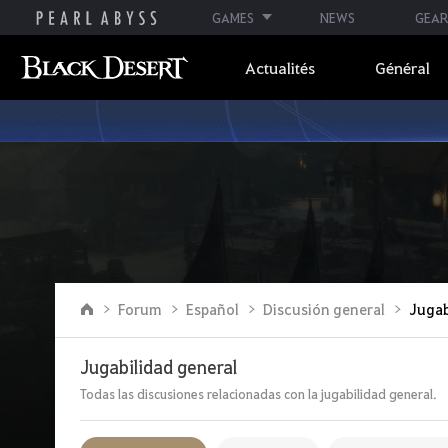
GAMES
NEWS
GEAR
Actualités
Général
A
Forum
Español
Discusión general
Jugab
l
l
e
Jugabilidad general
r
à
Todas las discusiones relacionadas con la jugabilidad general.
l
a
p
a