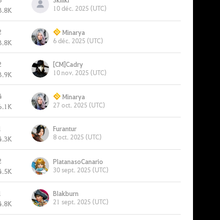
10 déc. 2025 (UTC)
3.8K
2
Minarya
6 déc. 2025 (UTC)
3.8K
2
[CM]Cadry
10 nov. 2025 (UTC)
3.9K
4
Minarya
27 oct. 2025 (UTC)
6.1K
1
Furantur
8 oct. 2025 (UTC)
4.3K
2
PlatanasoCanario
30 sept. 2025 (UTC)
4.5K
1
Blakburn
21 sept. 2025 (UTC)
4.8K