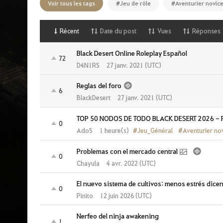
Voir tous les tags
#Jeu de rôle
#Aventurier novic
g
e
p
r
Récent
Date du post
Vues
Réponses
i
n
c
Black Desert Online Roleplay Español
i
72
p
D4N1RS
27 janv. 2021 (UTC)
a
l
Reglas del foro
e
6
BlackDesert
27 janv. 2021 (UTC)
TOP 50 NODOS DE TODO BLACK DESERT 2026 - 
0
#Jeu_Général
#Aventurier no
1 heure(s)
AdoS
Problemas con el mercado central
0
Chayula
4 avr. 2022 (UTC)
El nuevo sistema de cultivos: menos estrés dic
0
Pinito
12 juin 2026 (UTC)
Nerfeo del ninja awakening
1