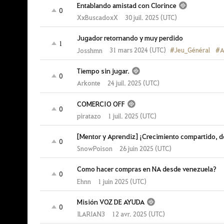
Entablando amistad con Clorince
0
XxBuscadoxX
30 juil. 2025 (UTC)
Jugador retornando y muy perdido
1
#Jeu_Général
#A
31 mars 2024 (UTC)
Josshmn
Tiempo sin jugar.
0
Arkonte
24 juil. 2025 (UTC)
COMERCIO OFF
0
piratazo
1 juil. 2025 (UTC)
[Mentor y Aprendiz] ¡Crecimiento compartido, do
0
SnowPoison
26 juin 2025 (UTC)
Como hacer compras en NA desde venezuela?
0
Ehnn
1 juin 2025 (UTC)
Misión VOZ DE AYUDA
0
ILARIAN3
12 avr. 2025 (UTC)