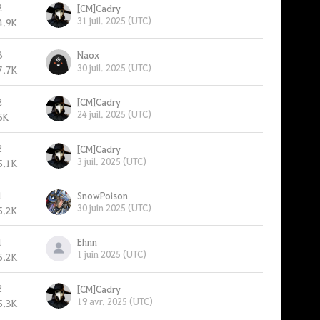
2
[CM]Cadry
31 juil. 2025 (UTC)
4.9K
3
Naox
30 juil. 2025 (UTC)
7.7K
2
[CM]Cadry
24 juil. 2025 (UTC)
5K
2
[CM]Cadry
3 juil. 2025 (UTC)
5.1K
1
SnowPoison
30 juin 2025 (UTC)
5.2K
1
Ehnn
1 juin 2025 (UTC)
5.2K
2
[CM]Cadry
19 avr. 2025 (UTC)
5.3K