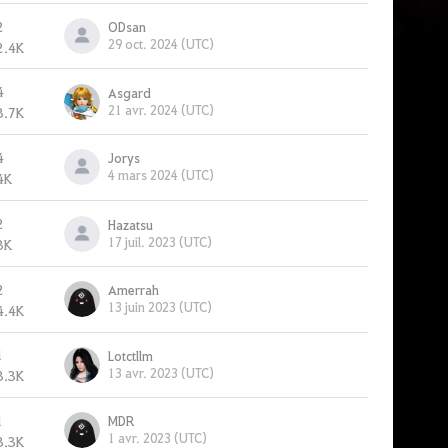
2
ODsan
29 oct. 2024 (UTC)
2.4K
4
Asgard
21 avr. 2024 (UTC)
3.7K
4
Jorys
4 mars 2024 (UTC)
4K
2
Hazatsu
17 juil. 2023 (UTC)
3K
2
Amerrah
13 juin 2023 (UTC)
4.4K
1
Lotctllm
13 avr. 2023 (UTC)
3.3K
1
MDR
1 avr. 2023 (UTC)
3.3K