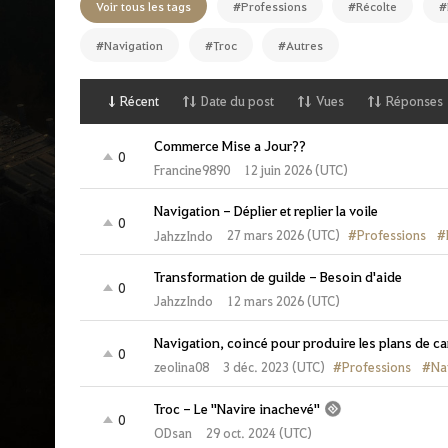
Voir tous les tags
#Professions
#Récolte
#
g
e
p
#Navigation
#Troc
#Autres
r
i
n
c
Récent
Date du post
Vues
Réponses
i
p
a
Commerce Mise a Jour??
0
l
Francine9890
12 juin 2026 (UTC)
e
Navigation - Déplier et replier la voile
0
#Professions
#
27 mars 2026 (UTC)
JahzzIndo
Transformation de guilde - Besoin d'aide
0
JahzzIndo
12 mars 2026 (UTC)
Navigation, coincé pour produire les plans de ca
0
#Professions
#Nav
3 déc. 2023 (UTC)
zeolina08
Troc - Le "Navire inachevé"
0
ODsan
29 oct. 2024 (UTC)