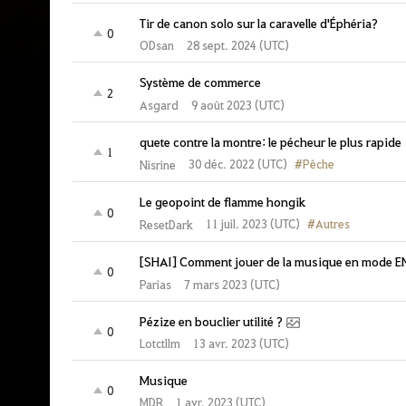
Tir de canon solo sur la caravelle d'Éphéria?
0
ODsan
28 sept. 2024 (UTC)
Système de commerce
2
Asgard
9 août 2023 (UTC)
quete contre la montre: le pécheur le plus rapide
1
#Pêche
30 déc. 2022 (UTC)
Nisrine
Le geopoint de flamme hongik
0
#Autres
11 juil. 2023 (UTC)
ResetDark
[SHAI] Comment jouer de la musique en mode 
0
Parias
7 mars 2023 (UTC)
Pézize en bouclier utilité ?
0
Lotctllm
13 avr. 2023 (UTC)
Musique
0
MDR
1 avr. 2023 (UTC)