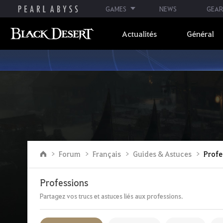
GAMES
NEWS
GEAR
Actualités
Général
A
Forum
Français
Guides & Astuces
Profe
l
l
e
Professions
r
à
Partagez vos trucs et astuces liés aux professions.
l
a
p
a