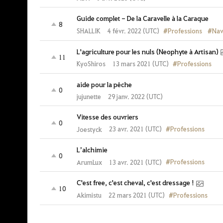
Guide complet - De la Caravelle à la Caraque
8
#Professions
#Nav
4 févr. 2022 (UTC)
SHALLIK
L'agriculture pour les nuls (Neophyte à Artisan)
11
#Professions
13 mars 2021 (UTC)
KyoShiros
aide pour la pêche
0
jujunette
29 janv. 2022 (UTC)
Vitesse des ouvriers
0
#Professions
23 avr. 2021 (UTC)
Joestyck
L’alchimie
0
#Professions
13 avr. 2021 (UTC)
ArumLux
C'est free, c'est cheval, c'est dressage !
10
#Professions
22 mars 2021 (UTC)
Akimistu