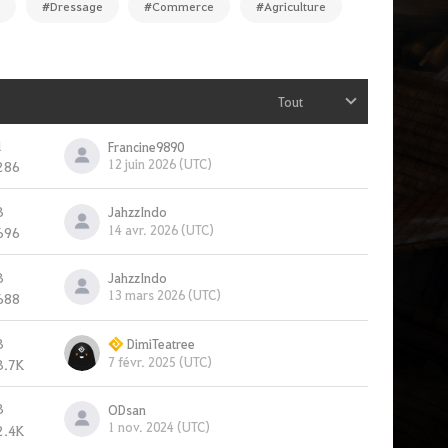
n
#Dressage
#Commerce
#Agriculture
Tout
1
Francine9890
12 juin 2026 (UTC)
286
3
JahzzIndo
14 avr. 2026 (UTC)
696
3
JahzzIndo
13 mars 2026 (UTC)
688
3
DimiTeatree
7 févr. 2025 (UTC)
3.7K
3
ODsan
1 nov. 2024 (UTC)
2.4K