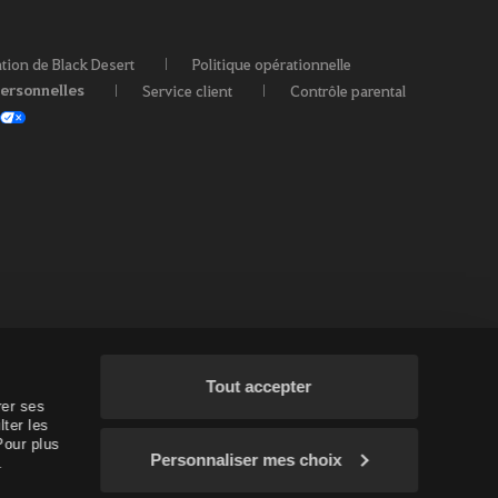
ation de Black Desert
Politique opérationnelle
personnelles
Service client
Contrôle parental
Tout accepter
rer ses
lter les
Pour plus
Personnaliser mes choix
.
/EU/OC