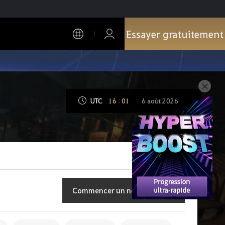
Essayer gratuitement
UTC
16
:
01
6 août 2026
Commencer un nouveau sujet