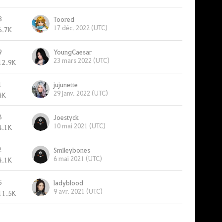
8
Toored
17 déc. 2022 (UTC)
6.7K
9
YoungCaesar
23 mars 2022 (UTC)
12.9K
1
jujunette
29 janv. 2022 (UTC)
4K
3
Joestyck
10 mai 2021 (UTC)
4.1K
2
Smileybones
6 mai 2021 (UTC)
4.1K
5
ladyblood
9 avr. 2021 (UTC)
11.5K