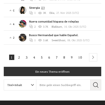
Sinergia
0
1
3K
Ekia
,
27. Nov 2025 (UTC)
Nueva comunidad hispana de roleplay
4
2
3.7K
Blakburn
,
10. Okt 2025 (UTC)
Busco Hermandad que hable Español.
2
1
3.6K
SweetGhost
,
08. Okt 2025 (UTC)
1
2
3
4
5
6
7
8
9
10
next
Ein neues Thema eröffnen
S
u
c
h