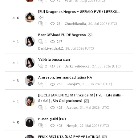
1
42
Vash
,
01. Aug 2026 (UTC)
[EU] Dragones Negros - GREMIO PVE / LIFESKILL
0
1
75
Chuchilandia
,
30. Jul 2026 (UTC)
BornOfBlood EU DE Regreso
1
1
247
DarkLivetidexkZ
,
28. Jul 2026 (UTC)
Valkiria busca clan
1
2
39
DarkLivetidexkZ
,
27. Jul 2026 (UTC)
Amryeon, hermandad latina NA
3
1
266
JeonjuYi
,
21. Jun 2026 (UTC)
[RECLUTAMIENTO] 🪼 Pinkside 🪼 | PvE - Lifeskills -
Social | ¡Sin Obligaciones!
1
1
405
Alatrax
,
31. Mai 2026 (UTC)
Busco guild (EU)
0
1
403
Nemph
,
27. Mai 2026 (UTC)
FENIX RECLUTA (NA) PVPVE LATINOS