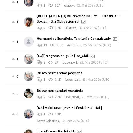
1
1
667
giatuv
,
02. Mai 2026 (UTC)
[RECLUTAMIENTO] 🪼 Pinkside 🪼 | PvE - Lifeskills -
Social | ¡Sin Obligaciones!
1
2
1.2K
Alatrax
,
08. Apr 2026 (UTC)
Hermandad Española, Territorio Conquistado
1
13
9.1K
Antonivs
,
26. Mrz 2026 (UTC)
[EU][Progression guild] De_Chill
1
2
3K
Lucenox1
,
23. Mrz 2026 (UTC)
Busco hermandad pequeña
0
1
1.1K
Lucenox1
,
23. Mrz 2026 (UTC)
Busco hermandad española
0
2
2.7K
AxelNevil
,
21. Mrz 2026 (UTC)
[NA] HaloLunar | PvE - Lifeskill - Social |
0
1
1.3K
SantaCelestina
,
12. Mrz 2026 (UTC)
JustADream Recluta EU