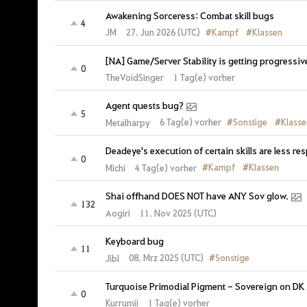
Awakening Sorceress: Combat skill bugs
4
#Kampf
#Klassen
27. Jun 2026 (UTC)
JM
[NA] Game/Server Stability is getting progressiv
0
TheVoidSinger
1 Tag(e) vorher
Agent quests bug?
5
#Sonstige
#Klasse
6 Tag(e) vorher
Metalharpy
Deadeye's execution of certain skills are less 
0
#Kampf
#Klassen
4 Tag(e) vorher
Michi
Shai offhand DOES NOT have ANY Sov glow.
132
Aogiri
11. Nov 2025 (UTC)
Keyboard bug
11
#Sonstige
08. Mrz 2025 (UTC)
Jibl
Turquoise Primodial Pigment - Sovereign on DK
0
Kurrumii
1 Tag(e) vorher