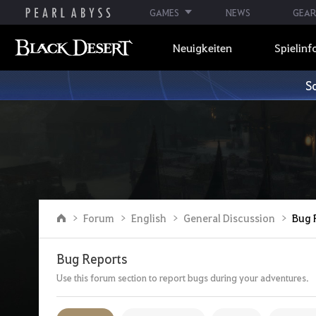
GAMES
NEWS
GEAR
Neuigkeiten
Spielinf
S
Z
Forum
English
General Discussion
Bug 
u
r
H
Bug Reports
a
u
Use this forum section to report bugs during your adventures.
p
t
s
e