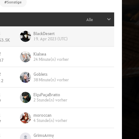
#Sonstige
Alle
1
BlackDesert
19. Apr 2023 (UTC)
53.5K
2
Kialsea
24 Minute(n) vorher
37
2
Goblets
38 Minute(n) vorher
12
1
ElçuPaçaBratto
2 Stunde(n) vorher
7
1
moroccan
4 Stunde(n) vorher
7
1
GrimsArmy