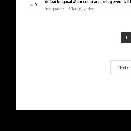
defeat bulgasal didnt count at new log even i kill
0
ImegaAimz
5 Tag(e) vorher
1