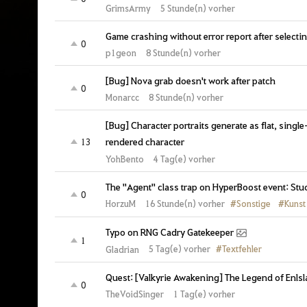
GrimsArmy
5 Stunde(n) vorher
Game crashing without error report after selectin
0
p1geon
8 Stunde(n) vorher
[Bug] Nova grab doesn't work after patch
0
Monarcc
8 Stunde(n) vorher
[Bug] Character portraits generate as flat, singl
13
rendered character
YohBento
4 Tag(e) vorher
The "Agent" class trap on HyperBoost event: Stu
0
#Sonstige
#Kunst
16 Stunde(n) vorher
HorzuM
Typo on RNG Cadry Gatekeeper
1
#Textfehler
5 Tag(e) vorher
Gladrian
Quest: [Valkyrie Awakening] The Legend of Enlsl
0
TheVoidSinger
1 Tag(e) vorher