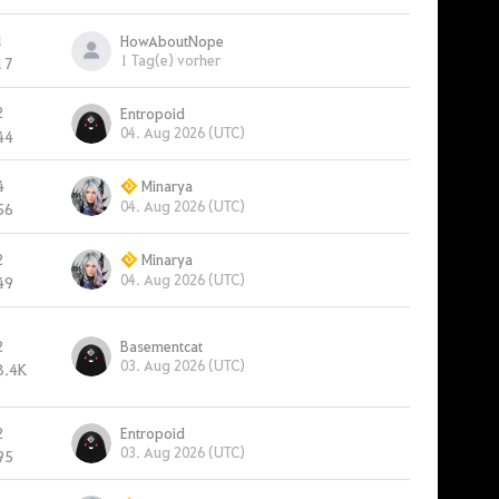
1
HowAboutNope
1 Tag(e) vorher
17
2
Entropoid
04. Aug 2026 (UTC)
44
4
Minarya
04. Aug 2026 (UTC)
56
2
Minarya
04. Aug 2026 (UTC)
49
2
Basementcat
03. Aug 2026 (UTC)
3.4K
2
Entropoid
03. Aug 2026 (UTC)
95