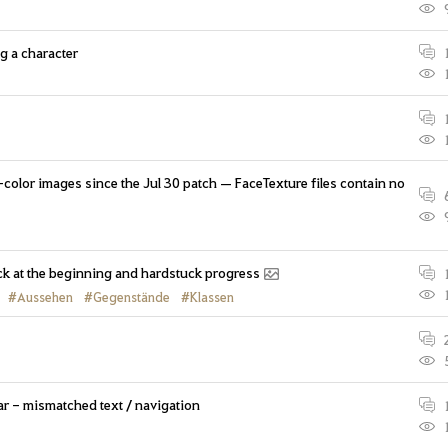
g a character
e-color images since the Jul 30 patch — FaceTexture files contain no
ck at the beginning and hardstuck progress
#Aussehen
#Gegenstände
#Klassen
ar - mismatched text / navigation