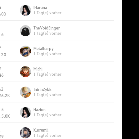
4
iHaruna
1 Tag(e) vorher
603
1
TheVoidSinger
1 Tag(e) vorher
16
7
Metalharpy
1 Tag(e) vorher
120
2
Michi
1 Tag(e) vorher
46
62
IntrinZykk
1 Tag(e) vorher
26.2K
15
Hazion
1 Tag(e) vorher
15.8K
1
Kurrumii
1 Tag(e) vorher
29