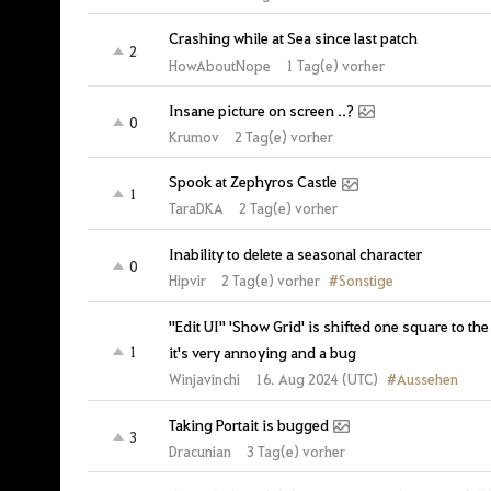
Crashing while at Sea since last patch
2
HowAboutNope
1 Tag(e) vorher
Insane picture on screen ..?
0
Krumov
2 Tag(e) vorher
Spook at Zephyros Castle
1
TaraDKA
2 Tag(e) vorher
Inability to delete a seasonal character
0
#Sonstige
2 Tag(e) vorher
Hipvir
"Edit UI" 'Show Grid' is shifted one square to the r
it's very annoying and a bug
1
#Aussehen
16. Aug 2024 (UTC)
Winjavinchi
Taking Portait is bugged
3
Dracunian
3 Tag(e) vorher