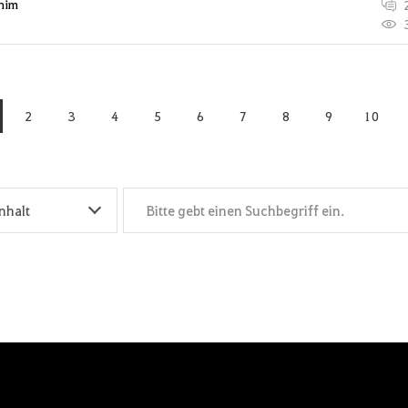
 him
2
3
4
5
6
7
8
9
10