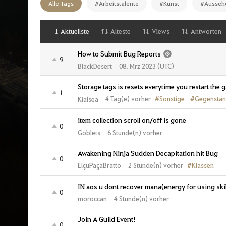
Alle Tags
#Arbeitstalente
#Kunst
#Ausseh
i
t
e
Aktuellste
Alteste
Views
Antworten
How to Submit Bug Reports
9
BlackDesert
08. Mrz 2023 (UTC)
Storage tags is resets everytime you restart the 
1
#Sonstige
#Gegenstä
4 Tag(e) vorher
Kialsea
item collection scroll on/off is gone
0
Goblets
6 Stunde(n) vorher
Awakening Ninja Sudden Decapitation hit Bug
0
#Klassen
2 Stunde(n) vorher
ElçuPaçaBratto
IN aos u dont recover mana(energy for using ski
0
moroccan
4 Stunde(n) vorher
Join A Guild Event!
0