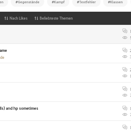
en
#Gegenstände
#Kampf
#Textfehler
#Klassen
Nach Likes
Beliebteste Themen
game
nde
lls) and hp sometimes