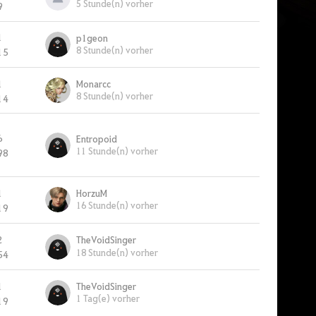
5 Stunde(n) vorher
9
1
p1geon
8 Stunde(n) vorher
15
1
Monarcc
8 Stunde(n) vorher
14
6
Entropoid
11 Stunde(n) vorher
98
1
HorzuM
16 Stunde(n) vorher
19
2
TheVoidSinger
18 Stunde(n) vorher
54
1
TheVoidSinger
1 Tag(e) vorher
19