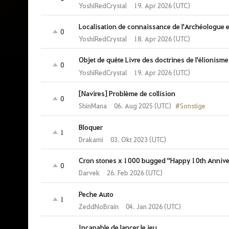
YoshiRedCrystal
19. Apr 2026 (UTC)
Localisation de connaissance de l'Archéologue 
0
YoshiRedCrystal
18. Apr 2026 (UTC)
Objet de quête Livre des doctrines de l'élionisme
0
YoshiRedCrystal
19. Apr 2026 (UTC)
[Navires] Problème de collision
0
#Sonstige
06. Aug 2025 (UTC)
ShinMana
Bloquer
1
Drakami
03. Okt 2023 (UTC)
Cron stones x 1000 bugged ''Happy 10th Anniver
0
Darvek
26. Feb 2026 (UTC)
Peche Auto
1
ZeddNoBrain
04. Jan 2026 (UTC)
Incapable de lancer le jeu