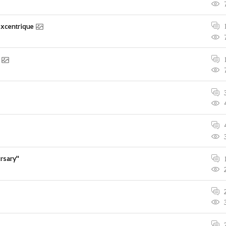
excentrique
sary''