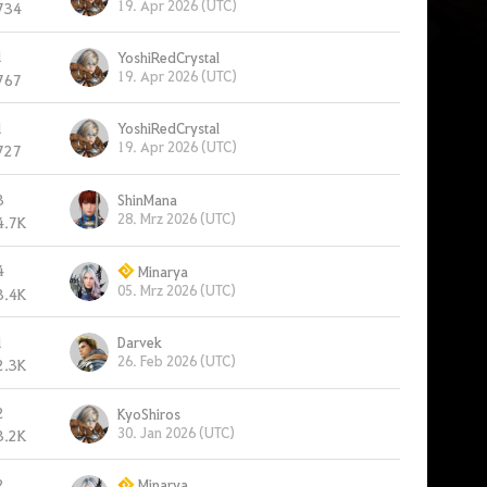
19. Apr 2026 (UTC)
734
1
YoshiRedCrystal
19. Apr 2026 (UTC)
767
1
YoshiRedCrystal
19. Apr 2026 (UTC)
727
3
ShinMana
28. Mrz 2026 (UTC)
4.7K
4
Minarya
05. Mrz 2026 (UTC)
3.4K
1
Darvek
26. Feb 2026 (UTC)
2.3K
2
KyoShiros
30. Jan 2026 (UTC)
3.2K
2
Minarya