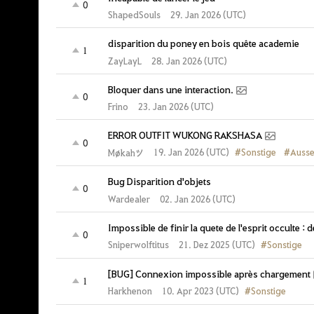
0
ShapedSouls
29. Jan 2026 (UTC)
disparition du poney en bois quête academie
1
ZayLayL
28. Jan 2026 (UTC)
Bloquer dans une interaction.
0
Frino
23. Jan 2026 (UTC)
ERROR OUTFIT WUKONG RAKSHASA
0
#Sonstige
#Ausse
19. Jan 2026 (UTC)
Møkahツ
Bug Disparition d'objets
0
Wardealer
02. Jan 2026 (UTC)
Impossible de finir la quete de l'esprit occulte : 
0
#Sonstige
21. Dez 2025 (UTC)
Sniperwolftitus
[BUG] Connexion impossible après chargement
1
#Sonstige
10. Apr 2023 (UTC)
Harkhenon