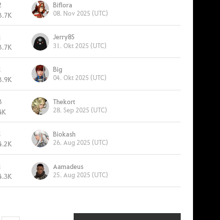
2
Biflora
08. Nov 2025 (UTC)
3.7K
1
Jerry85
31. Okt 2025 (UTC)
3.7K
1
Big
04. Okt 2025 (UTC)
3.9K
3
Thekort
28. Sep 2025 (UTC)
4K
1
Biokash
26. Aug 2025 (UTC)
4.2K
1
Aamadeus
25. Aug 2025 (UTC)
4.3K