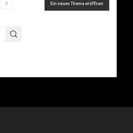
Ein neues Thema eröffnen
next
S
u
c
h
e