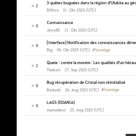
3 quêtes buguées dans la région d'Ulukita au géo
2
Biflora
31. Okt 2025 (UTC)
Connaissance
0
Jerry85
31. Okt 2025 (UTC)
[Interface] Notification des connaissances déver
0
#Sonstige
04. Okt 2025 (UTC)
Big
Quete : contre la montre : Les qualités d'un héra
2
Thekort
27. Sep 2025 (UTC)
Bug récupération de Cristal non réinitialisé
0
#Sonstige
26. Aug 2025 (UTC)
Biokash
LAGS (EDANIA)
0
Aamadeus
25. Aug 2025 (UTC)