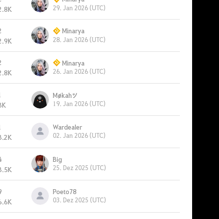
29. Jan 2026 (UTC)
2.8K
2
Minarya
28. Jan 2026 (UTC)
2.9K
2
Minarya
26. Jan 2026 (UTC)
2.8K
1
Møkahツ
19. Jan 2026 (UTC)
3K
1
Wardealer
02. Jan 2026 (UTC)
3.2K
4
Big
25. Dez 2025 (UTC)
3.5K
9
Poeto78
03. Dez 2025 (UTC)
6.6K