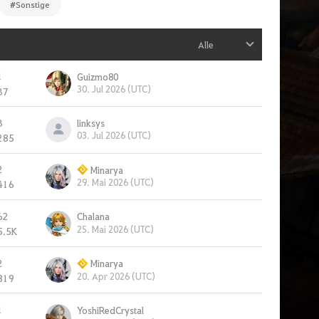
#Sonstige
Alle
1
Guizmo80
30. Jul 2026 (UTC)
37
3
linksys
03. Jul 2026 (UTC)
285
2
Minarya
29. Mai 2026 (UTC)
416
62
Chalana
25. Mai 2026 (UTC)
5.5K
2
Minarya
20. Apr 2026 (UTC)
819
1
YoshiRedCrystal