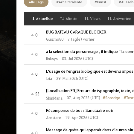
Alle Tags
#Arbeitstalente
#Kunst
#Ausseh
i
t
e
Aktuellste
Alteste
Views
Antworten
BUG BATEAU CARAQUE BLOCKER
0
Guizmo80
7 Tag(e) vorher
à la sélection du personnage , il indique " la co
0
linksys
03. Jul 2026 (UTC)
L'usage de l'engrai biologique est devenu imposs
0
Izia
29. Mai 2026 (UTC)
[Localisation FR] Erreurs de typographie, texte, 
53
#Sonstige
#Text
07. Aug 2025 (UTC)
ShinMana
Récompense de boss Sanctuaire noir
0
Arestare
19. Apr 2026 (UTC)
Message de quête qui apparait dans d'autres sit
0