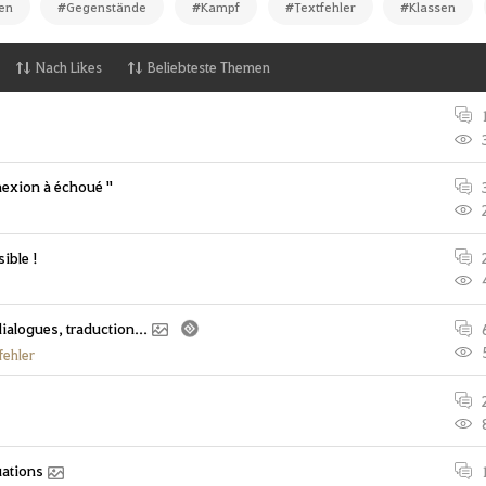
en
#Gegenstände
#Kampf
#Textfehler
#Klassen
Nach Likes
Beliebteste Themen
nnexion à échoué "
ible !
dialogues, traduction...
fehler
uations