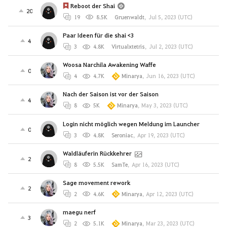
Reboot der Shai
20
19
8.5K
Gruenwaldt
,
Jul 5, 2023 (UTC)
Paar Ideen für die shai <3
4
3
4.8K
Virtualxtetris
,
Jul 2, 2023 (UTC)
Woosa Narchila Awakening Waffe
0
4
4.7K
Minarya
,
Jun 16, 2023 (UTC)
Nach der Saison ist vor der Saison
4
8
5K
Minarya
,
May 3, 2023 (UTC)
Login nicht möglich wegen Meldung im Launcher
0
3
4.8K
Seroniac
,
Apr 19, 2023 (UTC)
Waldläuferin Rückkehrer
2
8
5.5K
SamTe
,
Apr 16, 2023 (UTC)
Sage movement rework
2
2
4.6K
Minarya
,
Apr 12, 2023 (UTC)
maegu nerf
3
2
5.1K
Minarya
,
Mar 23, 2023 (UTC)