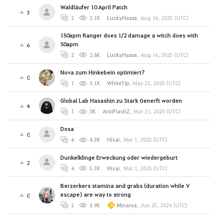
Waldläufer 10 April Patch
3
2
3.1K
LuckyHaaze
,
Aug 16, 2025 (UTC)
150apm Ranger does 1/2 damage a witch does with
50apm
6
2
2.6K
LuckyHaaze
,
Aug 16, 2025 (UTC)
Nova zum Hinkebein optimiert?
0
1
3.1K
WhiteTip
,
May 22, 2025 (UTC)
Global Lab Hasashin zu Stark Generft worden
4
1
3K
AntiFlashZ
,
Mar 21, 2025 (UTC)
Dosa
0
4
4.3K
Hisai
,
Mar 1, 2025 (UTC)
Dunkelklinge Erweckung oder wiedergeburt
2
4
5.3K
Hisai
,
Mar 1, 2025 (UTC)
Berzerkers stamina and grabs (duration while V
escape) are way to strong
0
2
3.9K
Minarya
,
Jun 25, 2024 (UTC)