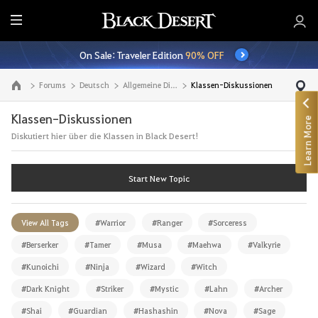
E
n
On Sale: Traveler Edition
90% OFF
t
i
Forums
Deutsch
Allgemeine Diskussionen
Klassen-Diskussionen
Go to the main page
r
e
Klassen-Diskussionen
Learn More
M
Diskutiert hier über die Klassen in Black Desert!
e
n
u
Start New Topic
View All Tags
#Warrior
#Ranger
#Sorceress
#Berserker
#Tamer
#Musa
#Maehwa
#Valkyrie
#Kunoichi
#Ninja
#Wizard
#Witch
#Dark Knight
#Striker
#Mystic
#Lahn
#Archer
#Shai
#Guardian
#Hashashin
#Nova
#Sage