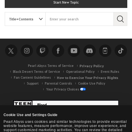
Start New Topic
S
e
a
r
c
h
Pearl Abyss Terms of Service
Privacy Policy
Black Desert Terms of Service
Operational Policy
Event Rules
Fan Content Guidelines
How to Exercise Your Privacy Rights
Support
Parental Controls
Cookie Use Policy
Your Privacy Choices
Cookie Use and Settings Guide
Pearl Abyss uses cookies and similar technologies to provide essential
website features, measure performance, improve user experience, and
support customized marketing activities. You can review the detailed