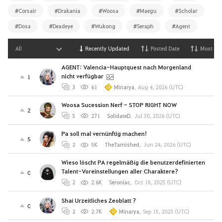
#Corsair
#Drakania
#Woosa
#Maegu
#Scholar
#Dosa
#Deadeye
#Wukong
#Seraph
#Agent
All
Recently Updated
Posted Date
Most Vi
AGENT: Valencia-Hauptquest nach Morgenland
nicht verfügbar
1
3
61
Minarya
,
Aug 4, 2026 (UTC)
Woosa Sucession Nerf - STOP RIGHT NOW
2
5
271
SolidateD
,
Jul 30, 2026 (UTC)
Pa soll mal vernünftig machen!
5
2
5K
TheTarnished
,
Jun 24, 2026 (UTC)
Wieso löscht PA regelmäßíg die benutzerdefinierten
Talent-Voreinstellungen aller Charaktere?
0
2
2.6K
Seroniac
,
Oct 18, 2025 (UTC)
Shai Urzeitliches Zeoblatt ?
0
2
2.7K
Minarya
,
Sep 15, 2025 (UTC)