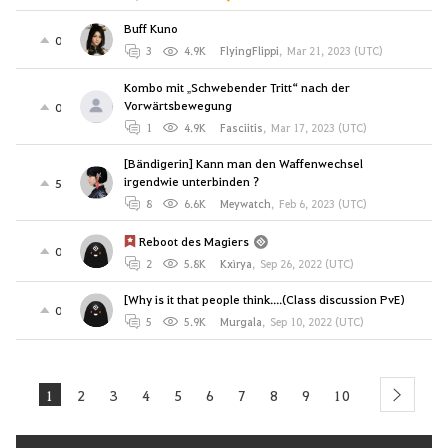
Buff Kuno
0
3
4.9K
FlyingFlippi
,
Mar 21, 2023 (UTC)
Kombo mit „Schwebender Tritt“ nach der
Vorwärtsbewegung
0
1
4.9K
Fasciitis
,
Mar 17, 2023 (UTC)
[Bändigerin] Kann man den Waffenwechsel
irgendwie unterbinden ?
5
8
6.6K
Meywatch
,
Feb 6, 2023 (UTC)
Reboot des Magiers
0
2
5.8K
Kxìrya
,
Sep 26, 2022 (UTC)
[Why is it that people think....(Class discussion PvE)
0
5
5.9K
Murgala
,
Sep 10, 2022 (UTC)
1
2
3
4
5
6
7
8
9
10
next