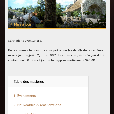
c
h
e
r
c
h
e
Salutations aventuriers,
Nous sommes heureux de vous présenter les détails de la dernière
mise à jour du
jeudi 2 juillet 2026.
Les notes de patch d'aujourd'hui
contiennent 50 mises à jour et fait approximativement 940 MB.
Table des matières
1. Événements
2. Nouveautés & Améliorations