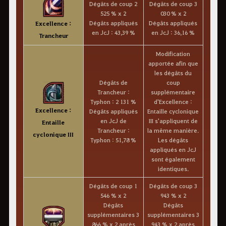
Dégâts de coup 2
Dégâts de coup 3
525 % x 2
030 % x 2
Dégâts appliqués
Dégâts appliqués
Excellence :
en JcJ : 43,39 %
en JcJ : 36,16 %
Trancheur
Modification
apportée afin que
les dégâts du
Dégâts de
coup
Trancheur :
supplémentaire
Typhon : 2 131 %
d'Excellence :
Excellence :
Dégâts appliqués
Entaille cyclonique
en JcJ de
III s'appliquent de
Entaille
Trancheur :
la même manière.
cyclonique III
Typhon : 51,78 %
Les dégâts
appliqués en JcJ
sont également
identiques.
Dégâts de coup 1
Dégâts de coup 3
546 % x 2
943 % x 2
Dégâts
Dégâts
supplémentaires 3
supplémentaires 3
866 % x 2 après
943 % x 2 après