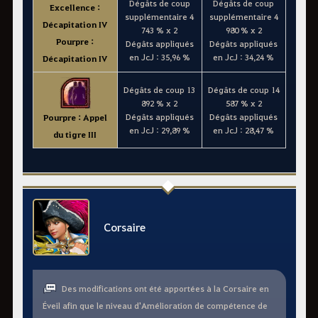
Dégâts de coup
Dégâts de coup
Excellence :
supplémentaire 4
supplémentaire 4
Décapitation IV
743 % x 2
980 % x 2
Pourpre :
Dégâts appliqués
Dégâts appliqués
en JcJ : 35,96 %
en JcJ : 34,24 %
Décapitation IV
Dégâts de coup 13
Dégâts de coup 14
892 % x 2
587 % x 2
Dégâts appliqués
Dégâts appliqués
Pourpre : Appel
en JcJ : 29,89 %
en JcJ : 28,47 %
du tigre III
Corsaire
Des modifications ont été apportées à la Corsaire en
Éveil afin que le niveau d'Amélioration de compétence de