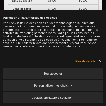
Sang de chèvre
18 900
50 000
Sang de bœuf
17 000
50 000
Sang de lama
20 800
50 000
Utilisation et paramétrage des cookies
Pearl Abyss utilise des cookies et des technologies similaires afin
Sang de waragon
26 500
50 000
d'assurer le fonctionnement essentiel du site web, de mesurer ses
performances, d'améliorer l'expérience utilisateur et de soutenir des
Sang de loup
17 000
50 000
activités de marketing personnalisées. Vous pouvez consulter les
finalités détaillées d’utilisation via notre Politique relative aux cookies
ou modifier vos paramètres de cookies à tout moment. Pour plus de
Sang de rhino
27 400
50 000
détails sur le traitement des données personnelles par Pearl Abyss,
veuillez vous référer à notre Politique de confidentialité.
Sang de dragon-
26 500
50 000
guépard
Sang de flamant
Plus de détails
24 600
50 000
rose
Tout accepter
Sang de renard
30 000
50 000
Sang de belette
25 000
50 000
Personnaliser mes choix
Sang de marmotte
25 000
50 000
Cookies obligatoires seulement
Sang de scorpion
25 500
50 000