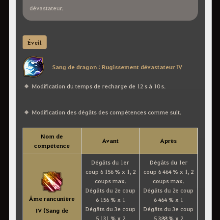
dévastateur.
Éveil
Sang de dragon : Rugissement dévastateur IV
Modification du temps de recharge de 12 s à 10 s.
Modification des dégâts des compétences comme suit.
Nom de
Avant
Après
compétence
Dégâts du 1er
Dégâts du 1er
coup 6 156 % x 1, 2
coup 6 464 % x 1, 2
coups max.
coups max.
Dégâts du 2e coup
Dégâts du 2e coup
Âme rancunière
6 156 % x 1
6 464 % x 1
Dégâts du 3e coup
Dégâts du 3e coup
IV (Sang de
5 131 % x 2
5 388 % x 2