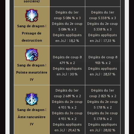
sorcière)
Dégâts du 1er
Dégâts du 1er
coup 5 084 % x 3
coup 5 338 % x 3
Dégâts du 2e coup
Dégâts du 2e coup
Sang de dragon :
5 084 % x 3
5 338 % x 3
Présage de
Dégâts appliqués
Dégâts appliqués
destruction
en JcJ : 18,2 %
en JcJ : 17,33 %
Dégâts de coup 8
Dégâts de coup 8
479 % x 2
903 % x 2
Sang de dragon :
Dégâts appliqués
Dégâts appliqués
Pointe meurtrière
en JcJ : 30 %
en JcJ : 28,57 %
IV
Dégâts du 1er
Dégâts du 1er
coup 2 689 % x 2
coup 2 823 % x 2
Dégâts du 2e coup
Dégâts du 2e coup
4 931 % x 2
5 178 % x 2
Sang de dragon :
Dégâts du 3e coup
Dégâts du 3e coup
Âme rancunière
4 931 % x 2
5 178 % x 2
IV
Dégâts appliqués
Dégâts appliqués
en JcJ : 29,42 %
en JcJ : 28,02 %