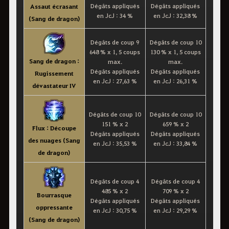
Dégâts appliqués
Dégâts appliqués
Assaut écrasant
en JcJ : 34 %
en JcJ : 32,38 %
(Sang de dragon)
Dégâts de coup 9
Dégâts de coup 10
648 % x 1, 5 coups
130 % x 1, 5 coups
Sang de dragon :
max.
max.
Dégâts appliqués
Dégâts appliqués
Rugissement
en JcJ : 27,63 %
en JcJ : 26,31 %
dévastateur IV
Dégâts de coup 10
Dégâts de coup 10
151 % x 2
659 % x 2
Flux : Découpe
Dégâts appliqués
Dégâts appliqués
des nuages (Sang
en JcJ : 35,53 %
en JcJ : 33,84 %
de dragon)
Dégâts de coup 4
Dégâts de coup 4
485 % x 2
709 % x 2
Bourrasque
Dégâts appliqués
Dégâts appliqués
oppressante
en JcJ : 30,75 %
en JcJ : 29,29 %
(Sang de dragon)