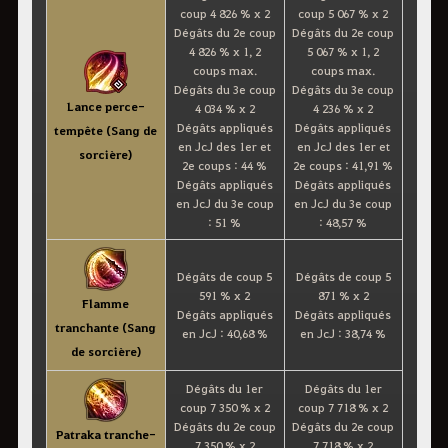
coup 4 826 % x 2
coup 5 067 % x 2
Dégâts du 2e coup
Dégâts du 2e coup
4 826 % x 1, 2
5 067 % x 1, 2
coups max.
coups max.
Dégâts du 3e coup
Dégâts du 3e coup
Lance perce-
4 034 % x 2
4 236 % x 2
Dégâts appliqués
Dégâts appliqués
tempête (Sang de
en JcJ des 1er et
en JcJ des 1er et
sorcière)
2e coups : 44 %
2e coups : 41,91 %
Dégâts appliqués
Dégâts appliqués
en JcJ du 3e coup
en JcJ du 3e coup
: 51 %
: 48,57 %
Dégâts de coup 5
Dégâts de coup 5
591 % x 2
871 % x 2
Flamme
Dégâts appliqués
Dégâts appliqués
tranchante (Sang
en JcJ : 40,68 %
en JcJ : 38,74 %
de sorcière)
Dégâts du 1er
Dégâts du 1er
coup 7 350 % x 2
coup 7 718 % x 2
Dégâts du 2e coup
Dégâts du 2e coup
Patraka tranche-
7 350 % x 2
7 718 % x 2