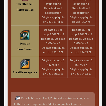
avoir appris
avoir appris
Excellence :
Représailles :
Représailles :
Représailles
décapitation
décapitation
Dégâts appliqués
Dégâts appliqués
en JcJ : 57,41 %
en JcJ : 39,4 %
Dégâts du 1er
Dégâts du 1er
coup 3 084 % x 2
coup 3 886 % x 2
Dégâts du 2e coup
Dégâts du 2e coup
3 084 % x 2
3 886 % x 2
Dragon
Dégâts appliqués
Dégâts appliqués
bondissant
en JcJ : 43,15 %
en JcJ : 34,24 %
Dégâts de coup 3
Dégâts de coup 3
442 % x 4
821 % x 4
Dégâts appliqués
Dégâts appliqués
Entaille orageuse
en JcJ : 60,65 %
en JcJ : 54,63 %
Pour le Musa en Éveil, l'intervalle entre les coups de
l'effet Lame rouge a été réduit afin que les 4 coups