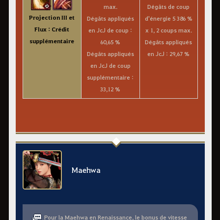
max.
Dégâts de coup
Projection III et
Dégâts appliqués
d'énergie 5 386 %
Flux : Crédit
en JcJ de coup :
x 1, 2 coups max.
supplémentaire
60,65 %
Dégâts appliqués
Dégâts appliqués
en JcJ : 29,67 %
en JcJ de coup
supplémentaire :
33,12 %
Maehwa
Pour la Maehwa en Renaissance, le bonus de vitesse