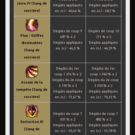
terre IV (Sang de
Dégâts appliqués
Dégâts appliqués
sorcière)
en JcJ : 40,66 %
en JcJ : 38,7 %
Dégâts de coup 9
Dégâts de coup 10
Flux : Griffes
687 % x 2
171 % x 2
Dégâts appliqués
Dégâts appliqués
dissimulées
en JcJ : 46,5 %
en JcJ : 44,29 %
(Sang de
sorcière)
Dégâts du 1er
Dégâts du 1er
coup 1 276 % x 2
coup 1 340 % x 2
Dégâts du 2e coup
Dégâts du 2e coup
Assaut de la
3 190 % x 2
3 350 % x 2
tempête (Sang de
Dégâts appliqués
Dégâts appliqués
sorcière)
en JcJ : 73,67 %
en JcJ : 70,15 %
Dégâts de coup 7
Dégâts de coup 7
507 % x 2
882 % x 2
Extinction III
Dégâts appliqués
Dégâts appliqués
(Sang de
en JcJ : 35,47 %
en JcJ : 33,78 %