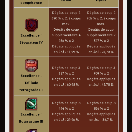
compétence
Dégâts de coup 2
Dégâts de coup 2
690 % x 2, 2 coups
905 % x 2, 2 coups
max.
max.
Dégâts de coup
Dégâts de coup
supplémentaire 4
supplémentaire 7
Excellence :
956 % x 2
547 % x 2
Séparateur IV
Dégâts appliqués
Dégâts appliqués
en JcJ : 31,99 %
en JcJ : 24,78 %
Dégâts de coup 3
Dégâts de coup 3
127 % x 2
909 % x 2
Excellence :
Dégâts appliqués
Dégâts appliqués
Taillade
en JcJ : 60,98 %
en JcJ : 48,78 %
rétrograde III
Dégâts de coup 8
Dégâts de coup 8
444 % x 2
866 % x 2
Dégâts appliqués
Dégâts appliqués
Excellence :
en JcJ : 29,96 %
en JcJ : 36,7 %
Bourrasque III