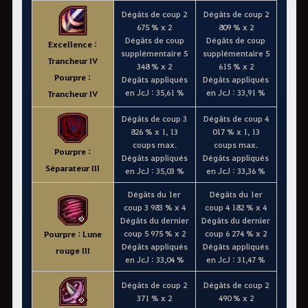
Dégâts de coup 2
Dégâts de coup 2
675 % x 2
809 % x 2
Dégâts de coup
Dégâts de coup
Excellence :
supplémentaire 5
supplémentaire 5
Trancheur IV
348 % x 2
615 % x 2
Pourpre :
Dégâts appliqués
Dégâts appliqués
en JcJ : 35,61 %
en JcJ : 33,91 %
Trancheur IV
Dégâts de coup 3
Dégâts de coup 4
826 % x 1, 13
017 % x 1, 13
coups max.
coups max.
Pourpre :
Dégâts appliqués
Dégâts appliqués
Séparateur III
en JcJ : 35,03 %
en JcJ : 33,36 %
Dégâts du 1er
Dégâts du 1er
coup 3 983 % x 4
coup 4 182 % x 4
Dégâts du dernier
Dégâts du dernier
coup 5 975 % x 2
coup 6 274 % x 2
Pourpre : Lune
Dégâts appliqués
Dégâts appliqués
rouge III
en JcJ : 33,04 %
en JcJ : 31,47 %
Dégâts de coup 2
Dégâts de coup 2
371 % x 2
490 % x 2