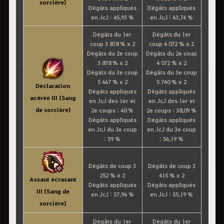
sorcière)
Dégâts appliqués
Dégâts appliqués
en JcJ : 45,93 %
en JcJ : 43,74 %
Dégâts du 1er
Dégâts du 1er
coup 3 878 % x 2
coup 4 072 % x 2
Dégâts du 2e coup
Dégâts du 2e coup
3 878 % x 2
4 072 % x 2
Dégâts du 3e coup
Dégâts du 3e coup
5 467 % x 2
5 740 % x 2
Déclaration
Dégâts appliqués
Dégâts appliqués
acérée III (Sang
en JcJ des 1er et
en JcJ des 1er et
de sorcière)
2e coups : 40 %
2e coups : 38,09 %
Dégâts appliqués
Dégâts appliqués
en JcJ du 3e coup
en JcJ du 3e coup
: 59 %
: 56,19 %
Dégâts de coup 3
Dégâts de coup 3
252 % x 2
415 % x 2
Assaut écrasant
Dégâts appliqués
Dégâts appliqués
III (Sang de
en JcJ : 57,96 %
en JcJ : 55,19 %
sorcière)
Dégâts du 1er
Dégâts du 1er