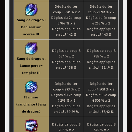
Dégâts du 1er
Dégâts du 1er
coup 1 998 % x 2
coup 2 098 % x 2
Dégâts du 2e coup
Dégâts du 2e coup
Sang de dragon :
5 967 % x 2
6 265 % x 2
Déclaration
Dégâts appliqués
Dégâts appliqués
acérée III
en JcJ : 42 %
en JcJ : 40 %
Dégâts de coup 8
Dégâts de coup 8
557 % x 2
985 % x 2
Sang de dragon :
Dégâts appliqués
Dégâts appliqués
Lance perce-
en JcJ : 38 %
en JcJ : 36,19 %
tempête III
Dégâts du 1er
Dégâts du 1er
coup 4 293 % x 2
coup 4 508 % x 2
Dégâts du 2e coup
Dégâts du 2e coup
Flamme
4 293 % x 2
4 508 % x 2
tranchante (Sang
Dégâts appliqués
Dégâts appliqués
de dragon)
en JcJ : 39,29 %
en JcJ : 37,42 %
Dégâts de coup 8
Dégâts de coup 8
262 % x 2
675 % x 2