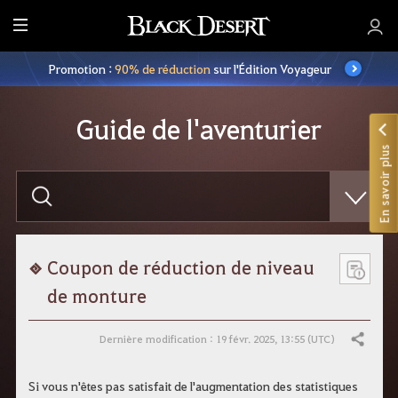
M
e
Promotion :
90% de réduction
sur l'Édition Voyageur
n
u
Guide de l'aventurier
En savoir plus
S
a
i
s
i
s
s
Coupon de réduction de niveau
e
z
de monture
v
o
t
Dernière modification : 19 févr. 2025, 13:55 (UTC)
Partager
r
e
r
Si vous n'êtes pas satisfait de l'augmentation des statistiques
e