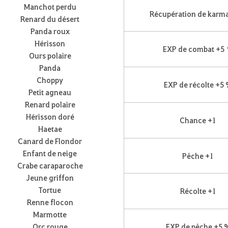
Manchot perdu
Récupération de karm
Renard du désert
Panda roux
Hérisson
EXP de combat +5
Ours polaire
Panda
Choppy
EXP de récolte +5
Petit agneau
Renard polaire
Hérisson doré
Chance +1
Haetae
Canard de Flondor
Enfant de neige
Pêche +1
Crabe caraparoche
Jeune griffon
Tortue
Récolte +1
Renne flocon
Marmotte
Orc rouge
EXP de pêche +5 