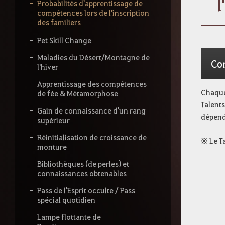
l
s
Probabilités d'apprentissage de
s
compétences lors de l'inscription
e
des familiers
z
v
Pet Skill Change
o
t
Maladies du Désert/Montagne de
Co
r
l'hiver
e
Apprentissage des compétences
r
Chaque 
de fée & Métamorphose
e
Talents
c
Gain de connaissance d'un rang
h
dépend 
supérieur
e
r
Réinitialisation de croissance de
※ Le Ta
c
monture
h
e
Bibliothèques (de perles) et
connaissances obtenables
Pass de l'Esprit occulte / Pass
spécial quotidien
Lampe flottante de