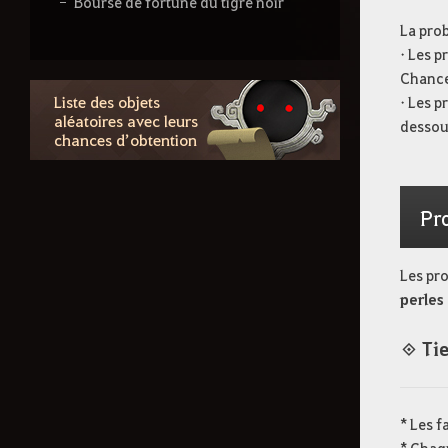
Bourse de fortune du tigre noir
La prob
Boîte d'aventure mystérieuse
• Les p
Lot mystique de mémoires
Chances
d'artisan
Liste des objets
• Les p
aléatoires avec leurs
dessous
Boîte de tenue énigmatique
chances d’obtention
Probabilité d'obtention (Boîte
arctique brillante)
Probabilité d'obtention (Boîte
Pro
arctique rare)
Boîte de tenue mystérieuse
Les pr
perles
Boîte d'aventure de Marni
Lot mystique de pierres de cron
◈ Tie
Boîte d'aventure dimensionnelle
Coffre d'Halloween effrayant
* Les f