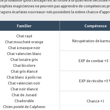
e probabilité (pourcentage) est arrondie à la quatrième décimale l
Gosphies magiciennes ne peuvent pas apprendre de compétences pr
Dragons écarlates nouveaux-nés possèdent la même chance d'appren
Familier
Compétence
Chat rayé
Récupération de karm
Chat moucheté orange
Chat à masque noir
Chat valencien blanc
Chat lunaire gris
EXP de combat +5
Chat bicolore
Chat gris élancé
Chat blanc à poils ras
EXP de récolte +5
Chat valencien noir
Chat noir élancé
Chat de Junaid
Chadorable
Chance +1
Chien potelé de Calpheon