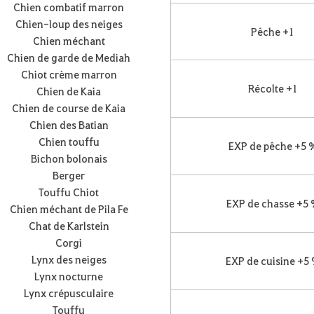
Chien combatif marron
Chien-loup des neiges
Pêche +1
Chien méchant
Chien de garde de Mediah
Chiot crème marron
Récolte +1
Chien de Kaia
Chien de course de Kaia
Chien des Batian
Chien touffu
EXP de pêche +5 
Bichon bolonais
Berger
Touffu Chiot
EXP de chasse +5
Chien méchant de Pila Fe
Chat de Karlstein
Corgi
Lynx des neiges
EXP de cuisine +5
Lynx nocturne
Lynx crépusculaire
Touffu