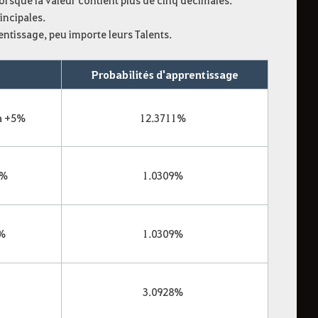
orsque la valeur contient plus de cinq décimales.
incipales.
tissage, peu importe leurs Talents.
Probabilités d'apprentissage
a +5%
12.3711%
 %
1.0309%
 %
1.0309%
3.0928%