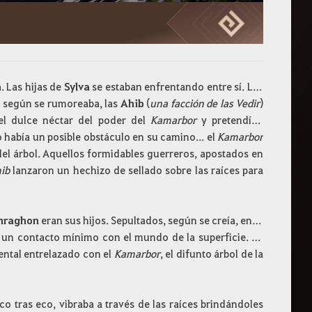
a. Las hijas de
Sylva
se estaban enfrentando entre sí. Las
 según se rumoreaba, las
Ahib
(
una facción de las Vedir
)
el dulce néctar del poder del
Kamarbor
y pretendían
 había un posible obstáculo en su camino... el
Kamarbor
del árbol. Aquellos formidables guerreros, apostados en
ib
lanzaron un hechizo de sellado sobre las raíces para
hraghon
eran sus hijos. Sepultados, según se creía, en lo
n un contacto mínimo con el mundo de la superficie. En
ntal entrelazado con el
Kamarbor
, el difunto árbol de la
Eco tras eco, vibraba a través de las raíces brindándoles