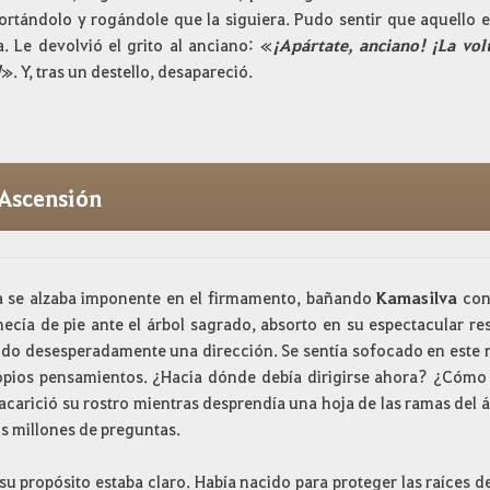
ortándolo y rogándole que la siguiera. Pudo sentir que aquello 
a. Le devolvió el grito al anciano: «
¡Apártate, anciano! ¡La vo
!
». Y, tras un destello, desapareció.
Ascensión
a se alzaba imponente en el firmamento, bañando
Kamasilva
con 
ecía de pie ante el árbol sagrado, absorto en su espectacular re
do desesperadamente una dirección. Se sentía sofocado en este n
opios pensamientos. ¿Hacia dónde debía dirigirse ahora? ¿Cómo 
acarició su rostro mientras desprendía una hoja de las ramas del 
us millones de preguntas.
su propósito estaba claro. Había nacido para proteger las raíces d