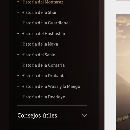
b
Historia del Montaraz
e
l
Historia de la Shai
o
q
Historia de la Guardiana
u
e
Historia del Hashashin
q
Historia de la Nova
u
i
Historia del Sabio
e
r
Historia de la Corsaria
a
s
Historia de la Drakania
b
u
Historia de la Wusa y la Maegu
s
c
Historia de la Deadeye
a
r
.
Consejos útiles