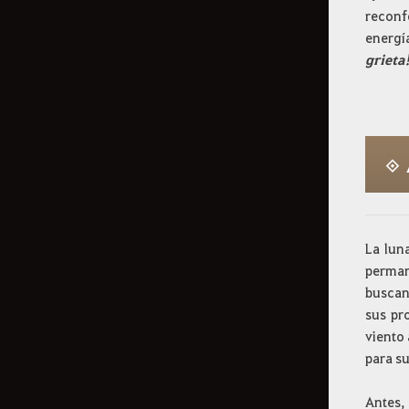
reconf
energí
grieta
◈
La lun
perman
buscan
sus pr
viento 
para s
Antes, 