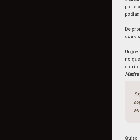
por en
podían
De pro
que vis
Un jov
no que
corrió 
Madre?
Soy
soy
Mi
Quiso 