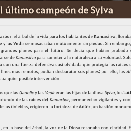
l último campeón de Sylva
arbor
, el árbol de la vida para los habitantes de
Kamasilva
, llorab
e
y las
Vedir
se masacraban mutuamente sin piedad. Sin embargo,
 grandes planes para el futuro. Se decía que habían probado 
arse de
Kamasilva
para someter a la naturaleza a su voluntad. Solo
a con una fuerza defensiva casi olvidada que protegía las raíces 
nfines más remotos, podían desbaratar sus planes; por ello, las
Ah
cualquier posible intervención.
as que las
Ganelle
y las
Vedir
eran las hijas de la diosa
Sylva
, los
Lut
ofundo de las raíces del
Kamarbor
, permanecían vigilantes y co
e las tinieblas, erigieron la fortaleza de
Adùir
, un bastión monume
, en la base del árbol, la voz de la Diosa resonaba con claridad. 