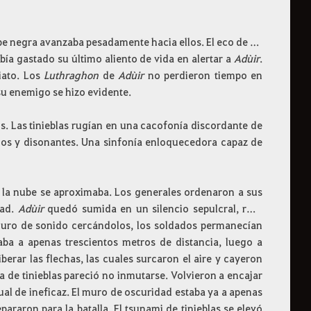
be negra avanzaba pesadamente hacia ellos. El eco de un
bía gastado su último aliento de vida en alertar a
Adùir
.
iato. Los
Luthraghon
de
Adùir
no perdieron tiempo en
su enemigo se hizo evidente.
s. Las tinieblas rugían en una cacofonía discordante de
icos y disonantes. Una sinfonía enloquecedora capaz de
la nube se aproximaba. Los generales ordenaron a sus
dad.
Adùir
quedó sumida en un silencio sepulcral, roto
muro de sonido cercándolos, los soldados permanecían
ba a apenas trescientos metros de distancia, luego a
berar las flechas, las cuales surcaron el aire y cayeron
 de tinieblas pareció no inmutarse. Volvieron a encajar
gual de ineficaz. El muro de oscuridad estaba ya a apenas
raron para la batalla. El tsunami de tinieblas se elevó