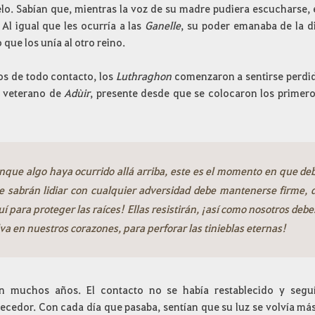
lo. Sabían que, mientras la voz de su madre pudiera escucharse, el
 Al igual que les ocurría a las
Ganelle
, su poder emanaba de la di
 que los unía al otro reino.
os de todo contacto, los
Luthraghon
comenzaron a sentirse perdid
n veterano de
Adùir
, presente desde que se colocaron los primeros
nque algo haya ocurrido allá arriba, este es el momento en que d
e sabrán lidiar con cualquier adversidad debe mantenerse firme
í para proteger las raíces! Ellas resistirán, ¡así como nosotros de
va en nuestros corazones, para perforar las tinieblas eternas!
n muchos años. El contacto no se había restablecido y seguí
ecedor. Con cada día que pasaba, sentían que su luz se volvía más 