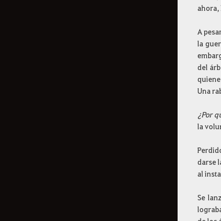
ahora,
A pesar
la guer
embarg
del árb
quiene
Una ra
¿Por q
la vol
Perdido
darse l
al ins
Se lan
lograba