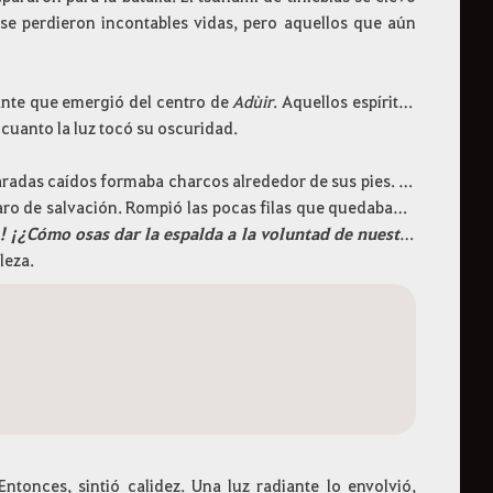
 se perdieron incontables vidas, pero aquellos que aún
lante que emergió del centro de
Adùir
. Aquellos espíritus
cuanto la luz tocó su oscuridad.
aradas caídos formaba charcos alrededor de sus pies. Ya
 faro de salvación. Rompió las pocas filas que quedaban y
 ¡¿Cómo osas dar la espalda a la voluntad de nuestra
leza.
ntonces, sintió calidez. Una luz radiante lo envolvió,