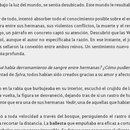
 bajo la luz del mundo, se sentía desubicado. Este mundo le result
 de todo, intentó absorber todo el conocimiento posible sobre el 
ra entre sus hermanas, sus violentos conflictos, la muerte y el re
o, un párrafo en concreto captó su atención. Descubrió que las
V
ol, aunque el autor no especificaba la razón. En ese instante, el
s sellaron la conexión entre ambos reinos. Un sentimiento nuevo
bia profunda.
ué había derramamiento de sangre entre hermanas? ¿Cómo pudier
untad de
Sylva
, todos habían sido creados gracias a su amor y afect
 en la rabia que burbujeaba en su interior, escuchó el crujido de l
a vuelta, la figura se desvaneció, dejando tras de sí un rastro de 
tante que era una de sus hermanas
Vedir
, una de aquellas que habían
zó a toda velocidad a través del bosque, persiguiendo el rastr
 recortar la distancia. La
ballesta
que empuñaba era eficaz a corta 