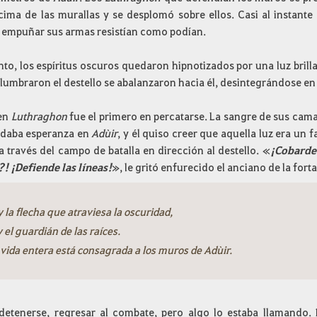
cima de las murallas y se desplomó sobre ellos. Casi al instante
 empuñar sus armas resistían como podían.
nto, los espíritus oscuros quedaron hipnotizados por una luz bril
lumbraron el destello se abalanzaron hacia él, desintegrándose en 
en
Luthraghon
fue el primero en percatarse. La sangre de sus cam
daba esperanza en
Adùir
, y él quiso creer que aquella luz era un
a través del campo de batalla en dirección al destello. «
¡Cobarde!
! ¡Defiende las líneas!
», le gritó enfurecido el anciano de la forta
 la flecha que atraviesa la oscuridad,
 el guardián de las raíces.
 vida entera está consagrada a los muros de Adùir.
detenerse, regresar al combate, pero algo lo estaba llamando. E