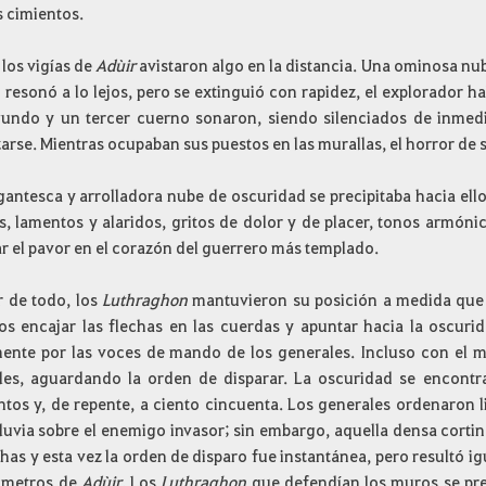
s cimientos.
 los vigías de
Adùir
avistaron algo en la distancia. Una ominosa nu
resonó a lo lejos, pero se extinguió con rapidez, el explorador ha
undo y un tercer cuerno sonaron, siendo silenciados de inmed
arse. Mientras ocupaban sus puestos en las murallas, el horror de 
gantesca y arrolladora nube de oscuridad se precipitaba hacia ello
s, lamentos y alaridos, gritos de dolor y de placer, tonos armón
r el pavor en el corazón del guerrero más templado.
r de todo, los
Luthraghon
mantuvieron su posición a medida que 
os encajar las flechas en las cuerdas y apuntar hacia la oscuri
ente por las voces de mando de los generales. Incluso con el 
les, aguardando la orden de disparar. La oscuridad se encontra
tos y, de repente, a ciento cincuenta. Los generales ordenaron li
luvia sobre el enemigo invasor; sin embargo, aquella densa cortina
chas y esta vez la orden de disparo fue instantánea, pero resultó i
a metros de
Adùir
. Los
Luthraghon
que defendían los muros se prepa