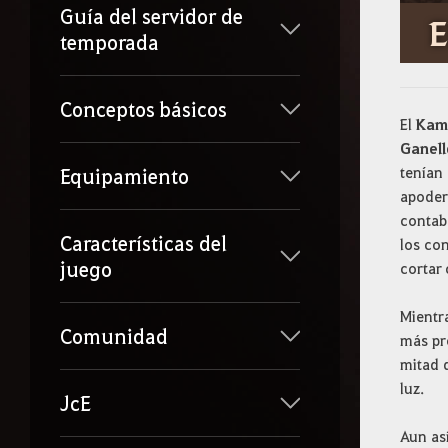
Guía del servidor de
E
temporada
Conceptos básicos
El
Kam
Ganell
tenían
Equipamiento
apoder
contab
Características del
los co
juego
cortar 
Mientr
Comunidad
más pr
mitad d
luz.
JcE
Aun así