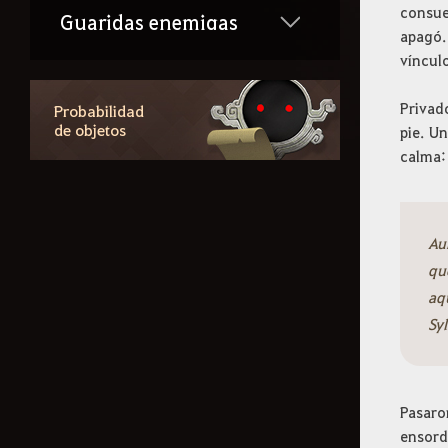
consue
Guaridas enemigas
apagó.
vínculo
Combate JcJ
Privad
Probabilidad
de objetos
pie. U
Profesiones
calma:
Historia de cada
Au
territorio
qu
aqu
Contenidos basados en
Syl
probabilidades
Información sobre los
Pasaro
aspectos
ensord