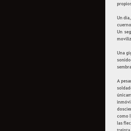
propio
Cómo eliminar la
Un día,
información de registro
cuerno 
Un seg
moviliz
Una gi
sonido
sembra
A pesa
soldad
únicam
inmóvi
doscien
como l
las fle
treint