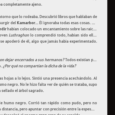
aba completamente ajeno.
entorno que lo rodeaba. Descubrió libros que hablaban de
surgir del
Kamarbor
... Él ignoraba todas esas cosas. Sin
edir
habían colocado un encantamiento sobre las raíces
 joven
Luthraghon
lo comprendió todo, habían sido ellas
 se apoderó de él, algo que jamás había experimentado.
on dejar encerrados a sus hermanos?
Todos existían por
o.
¿Por qué no compartían la dicha de la vida?
as hojas a lo lejos. Sintió una presencia acechándolo. Al
humo negro. No le hizo falta ver de quién se trataba, supo
 sellado el árbol sagrado.
o de humo negro. Corrió tan rápido como pudo, pero no
distancia, pero apuntar con precisión entre la espesura