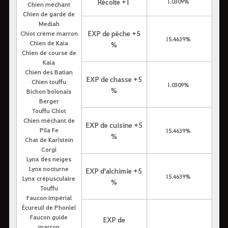
Récolte +1
1.0309%
Chien méchant
Chien de garde de
Mediah
EXP de pêche +5
Chiot crème marron
15.4639%
Chien de Kaia
%
Chien de course de
Kaia
Chien des Batian
EXP de chasse +5
Chien touffu
1.0309%
%
Bichon bolonais
Berger
Touffu Chiot
Chien méchant de
EXP de cuisine +5
Pila Fe
15.4639%
%
Chat de Karlstein
Corgi
Lynx des neiges
Lynx nocturne
EXP d'alchimie +5
15.4639%
Lynx crépusculaire
%
Touffu
Faucon impérial
Écureuil de Phoniel
Faucon guide
EXP de
marron