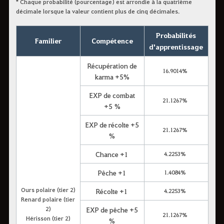
* Chaque probabilité (pourcentage) est arrondie à la quatrième
décimale lorsque la valeur contient plus de cinq décimales.
Probabilités
Familier
Compétence
d'apprentissage
Récupération de
16.9014%
karma +5%
EXP de combat
21.1267%
+5 %
EXP de récolte +5
21.1267%
%
Chance +1
4.2253%
Pêche +1
1.4084%
Ours polaire (tier 2)
Récolte +1
4.2253%
Renard polaire (tier
2)
EXP de pêche +5
21.1267%
Hérisson (tier 2)
%