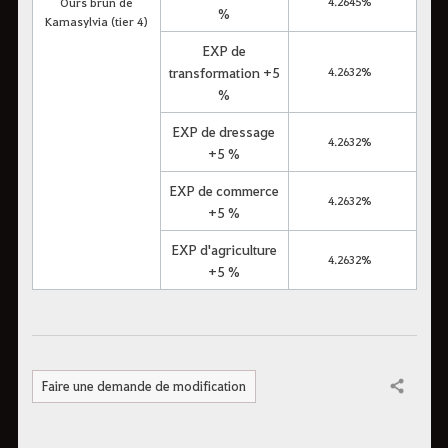
4.2645%
Ours brun de
%
Kamasylvia (tier 4)
EXP de
transformation +5
4.2632%
%
EXP de dressage
4.2632%
+5 %
EXP de commerce
4.2632%
+5 %
EXP d'agriculture
4.2632%
+5 %
Faire une demande de modification
Partager