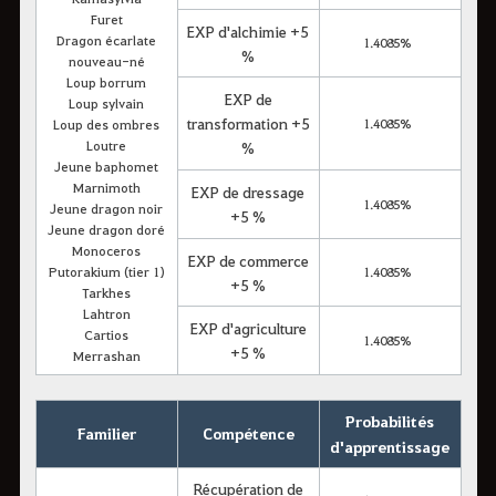
Furet
EXP d'alchimie +5
Dragon écarlate
1.4085%
%
nouveau-né
Loup borrum
EXP de
Loup sylvain
transformation +5
1.4085%
Loup des ombres
Loutre
%
Jeune baphomet
Marnimoth
EXP de dressage
1.4085%
Jeune dragon noir
+5 %
Jeune dragon doré
Monoceros
EXP de commerce
Putorakium (tier 1)
1.4085%
+5 %
Tarkhes
Lahtron
EXP d'agriculture
Cartios
1.4085%
+5 %
Merrashan
Probabilités
Familier
Compétence
d'apprentissage
Récupération de