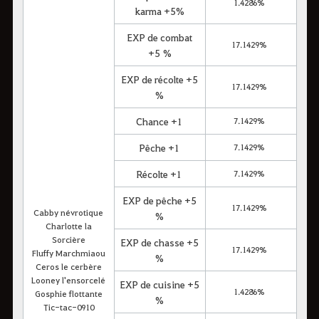
1.4286%
karma +5%
EXP de combat
17.1429%
+5 %
EXP de récolte +5
17.1429%
%
Chance +1
7.1429%
Pêche +1
7.1429%
Récolte +1
7.1429%
EXP de pêche +5
17.1429%
Cabby névrotique
%
Charlotte la
Sorcière
EXP de chasse +5
17.1429%
Fluffy Marchmiaou
%
Ceros le cerbère
Looney l'ensorcelé
EXP de cuisine +5
1.4286%
Gosphie flottante
%
Tic-tac-0910