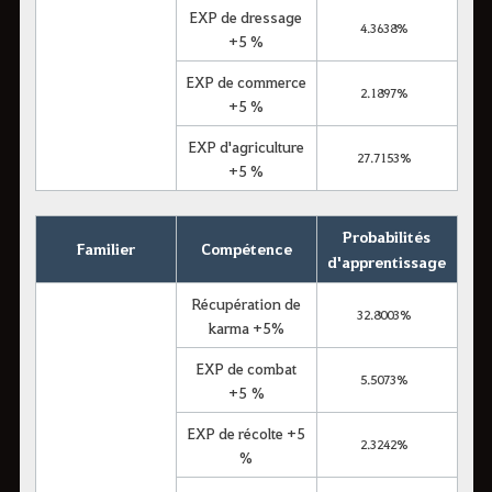
EXP de dressage
4.3638%
+5 %
EXP de commerce
2.1897%
+5 %
EXP d'agriculture
27.7153%
+5 %
Probabilités
Familier
Compétence
d'apprentissage
Récupération de
32.8003%
karma +5%
EXP de combat
5.5073%
+5 %
EXP de récolte +5
2.3242%
%