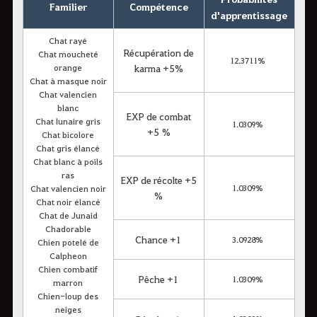
Familier
Compétence
d'apprentissage
Chat rayé
Récupération de
Chat moucheté
12.3711%
orange
karma +5%
Chat à masque noir
Chat valencien
blanc
EXP de combat
Chat lunaire gris
1.0309%
+5 %
Chat bicolore
Chat gris élancé
Chat blanc à poils
ras
EXP de récolte +5
1.0309%
Chat valencien noir
%
Chat noir élancé
Chat de Junaid
Chadorable
Chance +1
3.0928%
Chien potelé de
Calpheon
Chien combatif
Pêche +1
1.0309%
marron
Chien-loup des
neiges