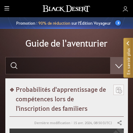
M
e
Promotion :
90% de réduction
sur l'Édition Voyageur
n
u
Guide de l'aventurier
En savoir plus
S
a
i
s
i
s
s
Probabilités d'apprentissage de
e
z
compétences lors de
v
o
l'inscription des familiers
t
r
e
Dernière modification : 15 avr. 2024, 08:50 (UTC)
Partager
r
e