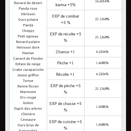
16.6014%
Renard du désert
karma +5%
Panda roux
Hérisson
EXP de combat
21.1268%
Ours polaire
+5 %
Panda
Choppy
EXP de récolte +5
Petit agneau
21.1268%
%
Renard polaire
Hérisson doré
Chance +1
4.2254%
Haetae
Canard de Flondor
Pêche +1
1.4085%
Enfant de neige
Crabe caraparoche
Récolte +1
4.2254%
Jeune griffon
Tortue
EXP de pêche +5
Renne flocon
21.1268%
Marmotte
%
Orc rouge
Golem
EXP de chasse +5
1.4085%
Esprit des arbres
%
Chimère
Centaure
EXP de cuisine +5
1.4085%
Ours brun de
%
Kamasylvia