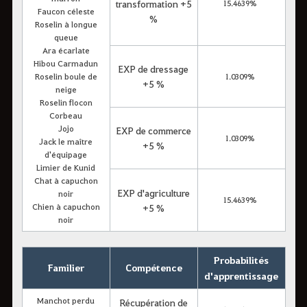
transformation +5
15.4639%
Faucon céleste
%
Roselin à longue
queue
Ara écarlate
Hibou Carmadun
EXP de dressage
Roselin boule de
1.0309%
+5 %
neige
Roselin flocon
Corbeau
Jojo
EXP de commerce
1.0309%
Jack le maître
+5 %
d'équipage
Limier de Kunid
Chat à capuchon
EXP d'agriculture
noir
15.4639%
Chien à capuchon
+5 %
noir
Probabilités
Familier
Compétence
d'apprentissage
Manchot perdu
Récupération de