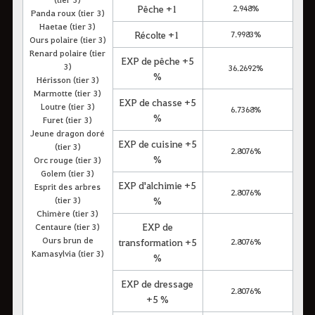
Pêche +1
2.948%
Panda roux (tier 3)
Haetae (tier 3)
Récolte +1
7.9983%
Ours polaire (tier 3)
Renard polaire (tier
EXP de pêche +5
3)
36.2692%
%
Hérisson (tier 3)
Marmotte (tier 3)
EXP de chasse +5
Loutre (tier 3)
6.7368%
%
Furet (tier 3)
Jeune dragon doré
EXP de cuisine +5
(tier 3)
2.8076%
%
Orc rouge (tier 3)
Golem (tier 3)
EXP d'alchimie +5
Esprit des arbres
2.8076%
(tier 3)
%
Chimère (tier 3)
EXP de
Centaure (tier 3)
Ours brun de
transformation +5
2.8076%
Kamasylvia (tier 3)
%
EXP de dressage
2.8076%
+5 %