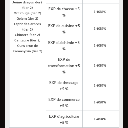
Jeune dragon doré
(tier 2)
EXP de chasse +5
1.4084%
Orc rouge (tier 2)
%
Golem (tier 2)
Esprit des arbres
EXP de cuisine +5
1.4084%
(tier 2)
%
Chimère (tier 2)
Centaure (tier 2)
EXP d'alchimie +5
1.4084%
Ours brun de
%
Kamasylvia (tier 2)
EXP de
transformation +5
1.4084%
%
EXP de dressage
1.4084%
+5 %
EXP de commerce
1.4084%
+5 %
EXP d'agriculture
1.4084%
+5 %