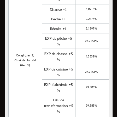
Chance +1
6.0715%
Pêche +1
2.2674%
Récolte +1
2.1897%
EXP de pêche +5
27.7153%
%
EXP de chasse +5
Corgi (tier 3)
4.3638%
%
Chat de Junaid
(tier 3)
EXP de cuisine +5
27.7153%
%
EXP d'alchimie +5
29.585%
%
EXP de
transformation +5
29.585%
%