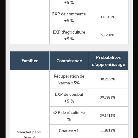
+5 %
EXP de commerce
33.3062%
+5 %
EXP d'agriculture
5.1203%
+5 %
Probabilités
Familier
Compétence
d'apprentissage
Récupération de
38.2568%
karma +5%
EXP de combat
39.7821%
+5 %
EXP de récolte +5
39.3412%
%
Chance +1
11.8212%
Manchot perdu
(tier 3)