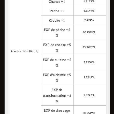
Chance +1
6.7173%
Pêche +1
6.8149%
Récolte +1
2.424%
EXP de pêche +5
30.9549%
%
EXP de chasse +5
33.3062%
%
Ara écarlate (tier 3)
EXP de cuisine +5
5.1203%
%
EXP d'alchimie +5
2.3242%
%
EXP de
transformation +5
2.3242%
%
EXP de dressage
30.9549%