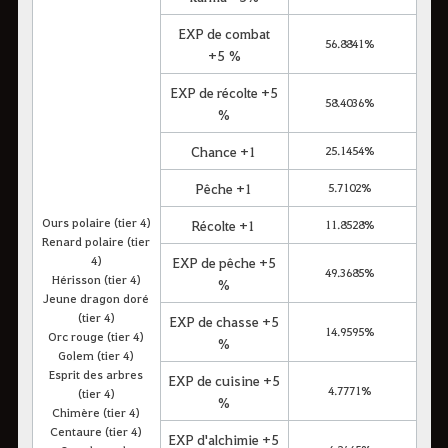
EXP de combat
56.8841%
+5 %
EXP de récolte +5
58.4036%
%
Chance +1
25.1454%
Pêche +1
5.7102%
Ours polaire (tier 4)
Récolte +1
11.8528%
Renard polaire (tier
4)
EXP de pêche +5
49.3685%
Hérisson (tier 4)
%
Jeune dragon doré
(tier 4)
EXP de chasse +5
14.9595%
Orc rouge (tier 4)
%
Golem (tier 4)
Esprit des arbres
EXP de cuisine +5
4.7771%
(tier 4)
%
Chimère (tier 4)
Centaure (tier 4)
EXP d'alchimie +5