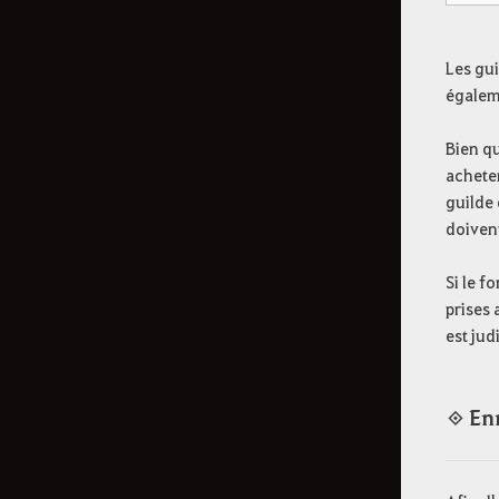
Les gui
égalem
Bien qu
acheter
guilde 
doivent
Si le f
prises
est jud
◈ Enr