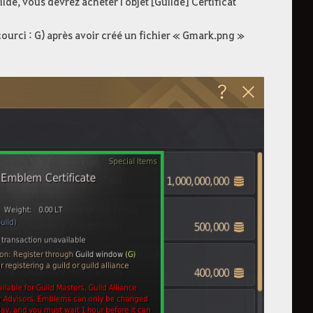
lde, vous devrez acheter l'objet [Guilde] Certificat
courci : G) après avoir créé un fichier « Gmark.png »