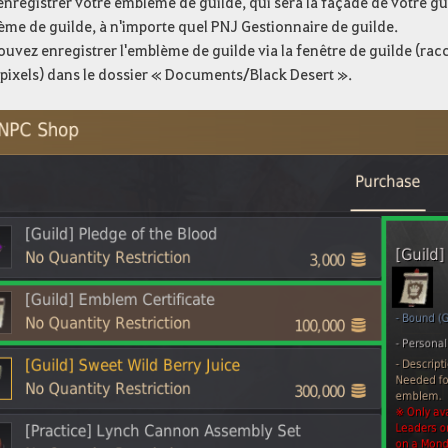
enregistrer votre emblème de guilde, qui sera la façade de votre gui
ème de guilde, à n'importe quel PNJ Gestionnaire de guilde.
uvez enregistrer l'emblème de guilde via la fenêtre de guilde (rac
 pixels) dans le dossier « Documents/Black Desert ».