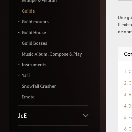
s
Groupe & Peloton
s
Guilde
e
z
Une gui
Guild mounts
v
Il exis
o
de nomb
Guild House
t
r
Guild Bosses
e
r
Co
Music Album, Compose & Play
e
c
Instruments
h
1. 
e
Yar!
r
2. C
c
Snowfall Crasher
h
3. A
e
Emote
4. D
JcE
5. F
6. 