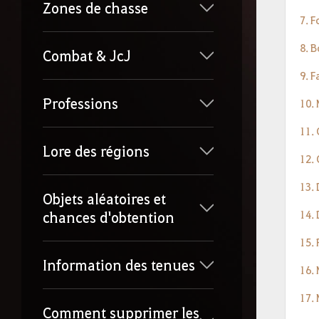
Zones de chasse
7. 
8. 
Combat & JcJ
9. F
Professions
10. 
11.
Lore des régions
12.
13.
Objets aléatoires et
14.
chances d'obtention
15.
Information des tenues
16.
17. 
Comment supprimer les