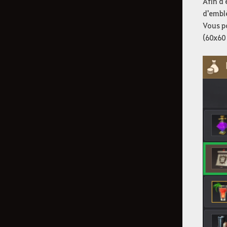
Afin d'
d'embl
Vous po
(60x60