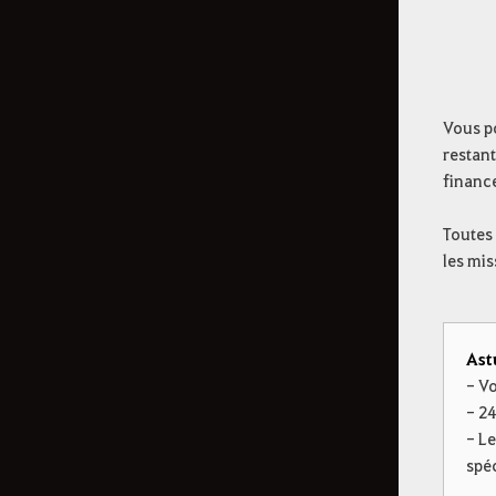
Vous po
restant
finance
Toutes 
les mis
Ast
- V
- 24
- L
spé