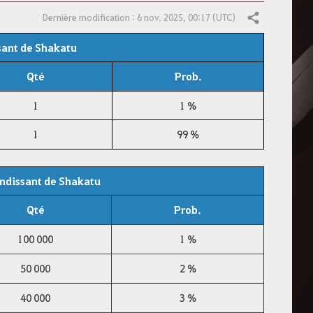
Dernière modification : 6 nov. 2025, 00:17 (UTC)
Partager
sant de Shakatu
Qté
Prob.
1
1 %
1
99 %
endissant de Shakatu
Qté
Prob.
100 000
1 %
50 000
2 %
40 000
3 %