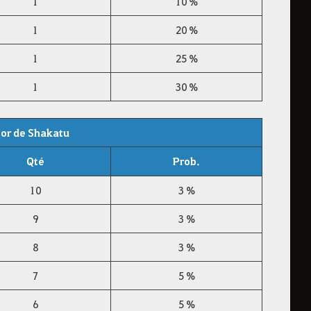
1
10 %
1
20 %
1
25 %
1
30 %
'or de Shakatu
Qté
Prob.
10
3 %
9
3 %
8
3 %
7
5 %
6
5 %