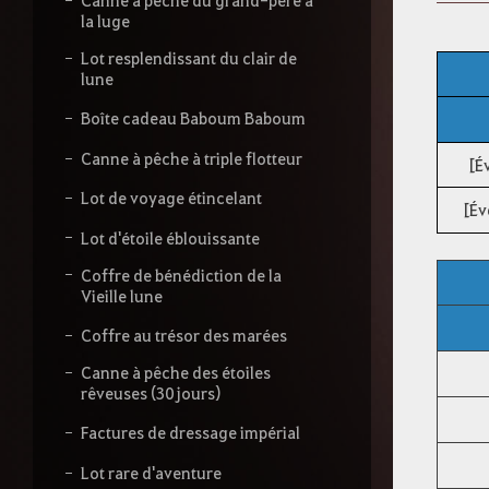
s
Canne à pêche du grand-père à
s
la luge
e
Lot resplendissant du clair de
z
lune
v
o
Boîte cadeau Baboum Baboum
t
r
Canne à pêche à triple flotteur
[É
e
r
Lot de voyage étincelant
e
[Év
c
Lot d'étoile éblouissante
h
e
Coffre de bénédiction de la
r
Vieille lune
c
h
Coffre au trésor des marées
e
Canne à pêche des étoiles
rêveuses (30 jours)
Factures de dressage impérial
Lot rare d'aventure