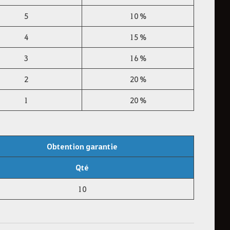
5
10 %
4
15 %
3
16 %
2
20 %
1
20 %
Obtention garantie
Qté
10