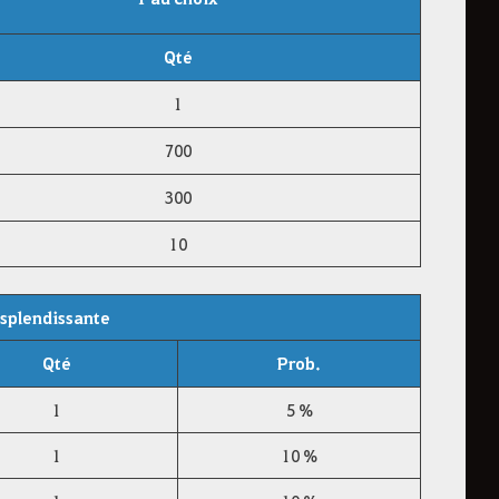
Qté
1
700
300
10
esplendissante
Qté
Prob.
1
5 %
1
10 %