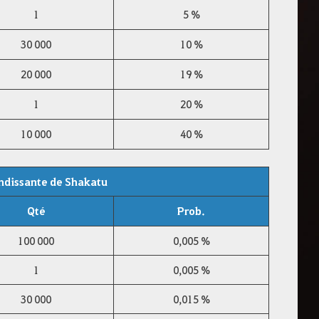
1
5 %
30 000
10 %
20 000
19 %
1
20 %
10 000
40 %
ndissante de Shakatu
Qté
Prob.
100 000
0,005 %
1
0,005 %
30 000
0,015 %